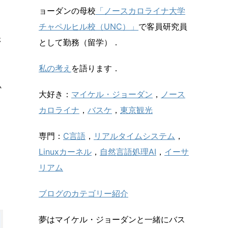
ョーダンの母校
「ノースカロライナ大学
チャペルヒル校（UNC）」
で客員研究員
さ
として勤務（留学）．
私の考え
を語ります．
ム
大好き：
マイケル・ジョーダン
，
ノース
カロライナ
，
バスケ
，
東京観光
専門：
C言語
，
リアルタイムシステム
，
Linuxカーネル
，
自然言語処理AI
，
イーサ
リアム
ブログのカテゴリー紹介
夢はマイケル・ジョーダンと一緒にバス