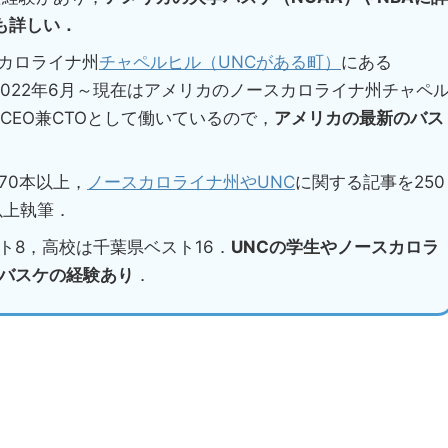
も詳しい．
スカロライナ州
チャペルヒル（UNCがある町）
にある
2022年6月～現在はアメリカのノースカロライナ州チャペ
CEO兼CTOとして働いているので，
アメリカの最新のバス
70本以上，
ノースカロライナ州やUNC
に関する記事を250
以上執筆．
ト8，高校は千葉県ベスト16．
UNCの学生やノースカロラ
バスケの経験あり
．