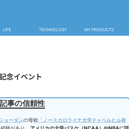
LIFE
TECHNOLOGY
MY PRODUCTS
年記念イベント
記事の信頼性
ジョーダン
の母校
「ノースカロライナ大学チャペルヒル校
た経験があり，
アメリカの大学バスケ（NCAA）やNBAに詳