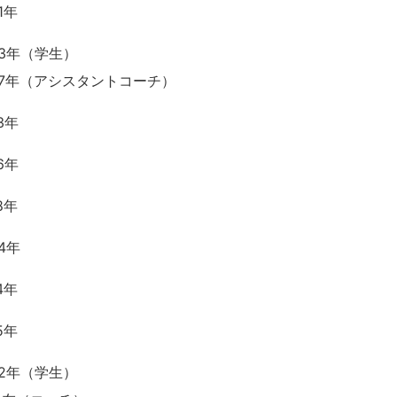
1年
963年（学生）
967年（アシスタントコーチ）
73年
76年
8年
84年
4年
5年
992年（学生）