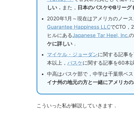
しい．
また，
日本のバスケやBリーグ
2020年1月～現在はアメリカのノー
Guarantee Happiness LLC
でCTO，
ヒルにある
Japanese Tar Heel, Inc.
の
ケに詳しい
．
マイケル・ジョーダン
に関する記事を
本以上，
バスケ
に関する記事を60本
中高はバスケ部で，中学は千葉県ベス
イナ州の地元の方と一緒にアメリカの
こういった私が解説していきます．