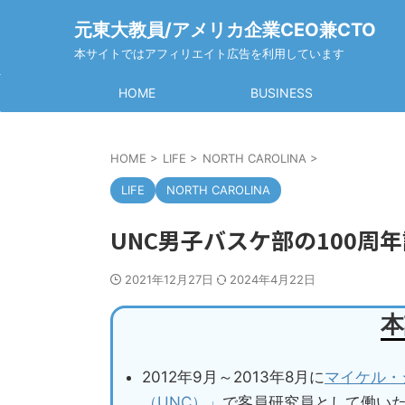
元東大教員/アメリカ企業CEO兼CTO
本サイトではアフィリエイト広告を利用しています
HOME
BUSINESS
HOME
>
LIFE
>
NORTH CAROLINA
>
LIFE
NORTH CAROLINA
UNC男子バスケ部の100周
2021年12月27日
2024年4月22日
本
2012年9月～2013年8月に
マイケル・
（UNC）」
で客員研究員として働い