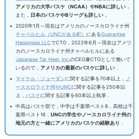
アメリカの大学バスケ（NCAA）やNBAに詳しい．
また，
日本のバスケやBリーグも詳しい．
2020年1月～現在はアメリカのノースカロライナ州
チャペルヒル（UNCがある町）
にある
Guarantee
Happiness LLC
でCTO，2022年6月～現在はアメリ
カのノースカロライナ州チャペルヒルにある
Japanese Tar Heel, Inc.
のCEO兼CTOとして働いて
いるので，
アメリカの最新のバスケに詳しい
．
マイケル・ジョーダン
に関する記事を70本以上，
ノ
ースカロライナ州やUNC
に関する記事を250本以
上，
バスケ
に関する記事を60本以上執筆．
中高はバスケ部で，中学は千葉県ベスト8，高校は千
葉県ベスト16．
UNCの学生やノースカロライナ州の
地元の方と一緒にアメリカのバスケの経験あり
．