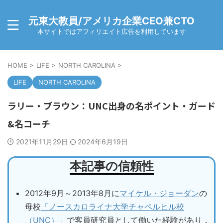
元東大教員/アメリカ企業CEO兼CTO
本サイトではアフィリエイト広告を利用しています
HOME
>
LIFE
>
NORTH CAROLINA
>
LIFE
NORTH CAROLINA
ラリー・ブラウン：UNC出身の名ポイント・ガード
&名コーチ
2021年11月29日
2024年6月19日
本記事の信頼性
2012年9月～2013年8月に
マイケル・ジョーダン
の
母校
「ノースカロライナ大学チャペルヒル校
（UNC）」
で客員研究員として働いた経験があり，