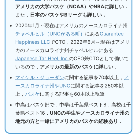
アメリカの大学バスケ（NCAA）やNBAに詳しい．
また，
日本のバスケやBリーグも詳しい．
2020年1月～現在はアメリカのノースカロライナ州
チャペルヒル（UNCがある町）
にある
Guarantee
Happiness LLC
でCTO，2022年6月～現在はアメリ
カのノースカロライナ州チャペルヒルにある
Japanese Tar Heel, Inc.
のCEO兼CTOとして働いて
いるので，
アメリカの最新のバスケに詳しい
．
マイケル・ジョーダン
に関する記事を70本以上，
ノ
ースカロライナ州やUNC
に関する記事を250本以
上，
バスケ
に関する記事を60本以上執筆．
中高はバスケ部で，中学は千葉県ベスト8，高校は千
葉県ベスト16．
UNCの学生やノースカロライナ州の
地元の方と一緒にアメリカのバスケの経験あり
．