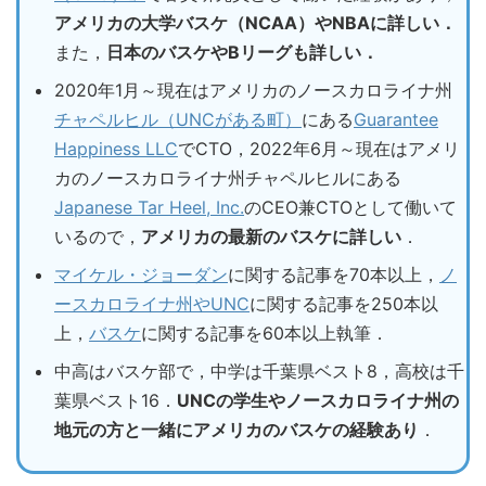
アメリカの大学バスケ（NCAA）やNBAに詳しい．
また，
日本のバスケやBリーグも詳しい．
2020年1月～現在はアメリカのノースカロライナ州
チャペルヒル（UNCがある町）
にある
Guarantee
Happiness LLC
でCTO，2022年6月～現在はアメリ
カのノースカロライナ州チャペルヒルにある
Japanese Tar Heel, Inc.
のCEO兼CTOとして働いて
いるので，
アメリカの最新のバスケに詳しい
．
マイケル・ジョーダン
に関する記事を70本以上，
ノ
ースカロライナ州やUNC
に関する記事を250本以
上，
バスケ
に関する記事を60本以上執筆．
中高はバスケ部で，中学は千葉県ベスト8，高校は千
葉県ベスト16．
UNCの学生やノースカロライナ州の
地元の方と一緒にアメリカのバスケの経験あり
．