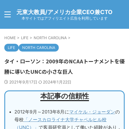
元東大教員/アメリカ企業CEO兼CTO
本サイトではアフィリエイト広告を利用しています
HOME
>
LIFE
>
NORTH CAROLINA
>
LIFE
NORTH CAROLINA
タイ・ローソン：2009年のNCAAトーナメントを優
勝に導いたUNCの小さな巨人
2021年9月17日
2024年1月22日
本記事の信頼性
2012年9月～2013年8月に
マイケル・ジョーダン
の
母校
「ノースカロライナ大学チャペルヒル校
（UNC）」
で客員研究員として働いた経験があり，