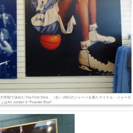
学戦で決めたThe First Shot．（右）UNCのジャージを着たマイケル・ジョーダ
ir Jordan 9 “Powder Blue"．