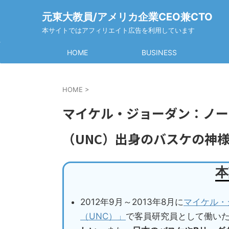
元東大教員/アメリカ企業CEO兼CTO
本サイトではアフィリエイト広告を利用しています
HOME
BUSINESS
HOME
>
マイケル・ジョーダン：ノー
（UNC）出身のバスケの神
本
2012年9月～2013年8月に
マイケル・
（UNC）」
で客員研究員として働い