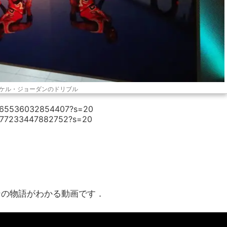
ケル・ジョーダンのドリブル
705765536032854407?s=20
26777233447882752?s=20
ンの物語がわかる動画です．