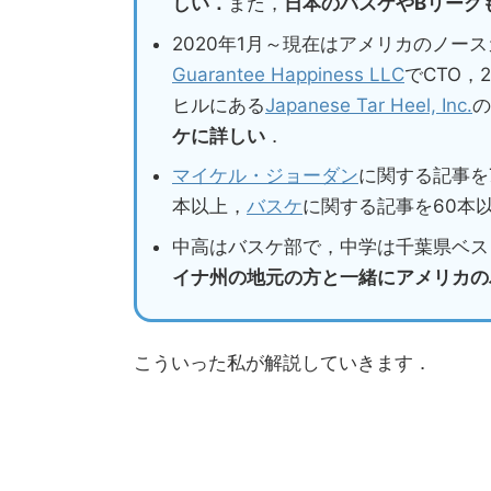
しい．
また，
日本のバスケやBリーグ
2020年1月～現在はアメリカのノー
Guarantee Happiness LLC
でCTO，
ヒルにある
Japanese Tar Heel, Inc.
の
ケに詳しい
．
マイケル・ジョーダン
に関する記事を
本以上，
バスケ
に関する記事を60本
中高はバスケ部で，中学は千葉県ベス
イナ州の地元の方と一緒にアメリカの
こういった私が解説していきます．