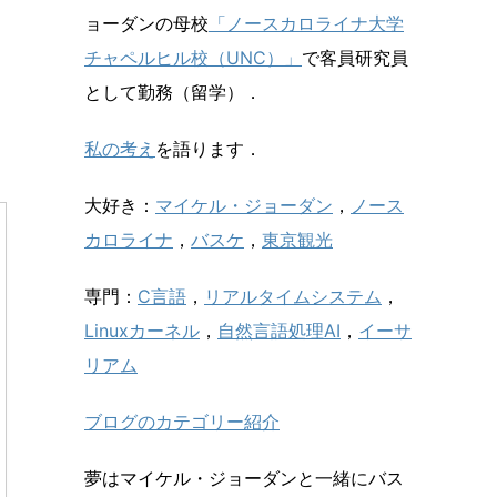
ョーダンの母校
「ノースカロライナ大学
チャペルヒル校（UNC）」
で客員研究員
として勤務（留学）．
私の考え
を語ります．
大好き：
マイケル・ジョーダン
，
ノース
カロライナ
，
バスケ
，
東京観光
専門：
C言語
，
リアルタイムシステム
，
Linuxカーネル
，
自然言語処理AI
，
イーサ
リアム
ブログのカテゴリー紹介
夢はマイケル・ジョーダンと一緒にバス