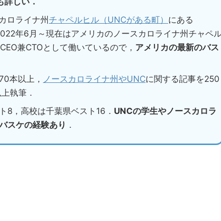
も詳しい．
スカロライナ州
チャペルヒル（UNCがある町）
にある
2022年6月～現在はアメリカのノースカロライナ州チャペ
CEO兼CTOとして働いているので，
アメリカの最新のバス
70本以上，
ノースカロライナ州やUNC
に関する記事を250
以上執筆．
ト8，高校は千葉県ベスト16．
UNCの学生やノースカロラ
バスケの経験あり
．