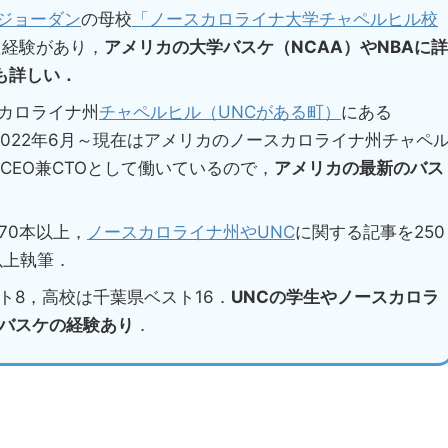
ジョーダン
の母校
「ノースカロライナ大学チャペルヒル校
た経験があり，
アメリカの大学バスケ（NCAA）やNBAに詳
も詳しい．
スカロライナ州
チャペルヒル（UNCがある町）
にある
2022年6月～現在はアメリカのノースカロライナ州チャペ
CEO兼CTOとして働いているので，
アメリカの最新のバス
70本以上，
ノースカロライナ州やUNC
に関する記事を250
以上執筆．
ト8，高校は千葉県ベスト16．
UNCの学生やノースカロラ
バスケの経験あり
．