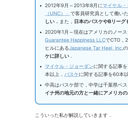
2012年9月～2013年8月に
マイケル・
（UNC）」
で客員研究員として働い
しい．
また，
日本のバスケやBリーグ
2020年1月～現在はアメリカのノー
Guarantee Happiness LLC
でCTO，
ヒルにある
Japanese Tar Heel, Inc.
の
ケに詳しい
．
マイケル・ジョーダン
に関する記事を
本以上，
バスケ
に関する記事を60本
中高はバスケ部で，中学は千葉県ベス
イナ州の地元の方と一緒にアメリカの
こういった私が解説していきます．