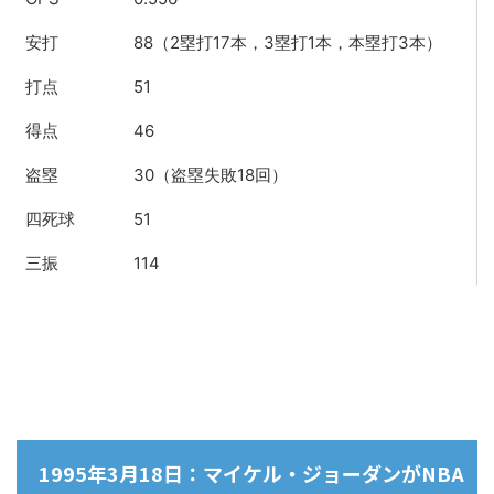
安打
88（2塁打17本，3塁打1本，本塁打3本）
打点
51
得点
46
盗塁
30（盗塁失敗18回）
四死球
51
三振
114
1995年3月18日：マイケル・ジョーダンがNBA