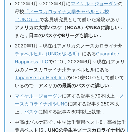
2012年9月～2013年8月に
マイケル・ジョーダン
の
母校
「ノースカロライナ大学チャペルヒル校
（UNC）」
で客員研究員として働いた経験があり，
アメリカの大学バスケ（NCAA）やNBAに詳しい．
また，
日本のバスケやBリーグも詳しい．
2020年1月～現在はアメリカのノースカロライナ州
チャペルヒル（UNCがある町）
にある
Guarantee
Happiness LLC
でCTO，2022年6月～現在はアメリ
カのノースカロライナ州チャペルヒルにある
Japanese Tar Heel, Inc.
のCEO兼CTOとして働いて
いるので，
アメリカの最新のバスケに詳しい
．
マイケル・ジョーダン
に関する記事を70本以上，
ノ
ースカロライナ州やUNC
に関する記事を250本以
上，
バスケ
に関する記事を60本以上執筆．
中高はバスケ部で，中学は千葉県ベスト8，高校は千
葉県ベスト16．
UNCの学生やノースカロライナ州の