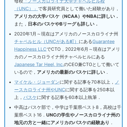
母校
「ノースカロライナ大学チャペルヒル校
（UNC）」
で客員研究員として働いた経験があり，
アメリカの大学バスケ（NCAA）やNBAに詳しい．
また，
日本のバスケやBリーグも詳しい．
2020年1月～現在はアメリカのノースカロライナ州
チャペルヒル（UNCがある町）
にある
Guarantee
Happiness LLC
でCTO，2022年6月～現在はアメリ
カのノースカロライナ州チャペルヒルにある
Japanese Tar Heel, Inc.
のCEO兼CTOとして働いて
いるので，
アメリカの最新のバスケに詳しい
．
マイケル・ジョーダン
に関する記事を70本以上，
ノ
ースカロライナ州やUNC
に関する記事を250本以
上，
バスケ
に関する記事を60本以上執筆．
中高はバスケ部で，中学は千葉県ベスト8，高校は千
葉県ベスト16．
UNCの学生やノースカロライナ州の
地元の方と一緒にアメリカのバスケの経験あり
．