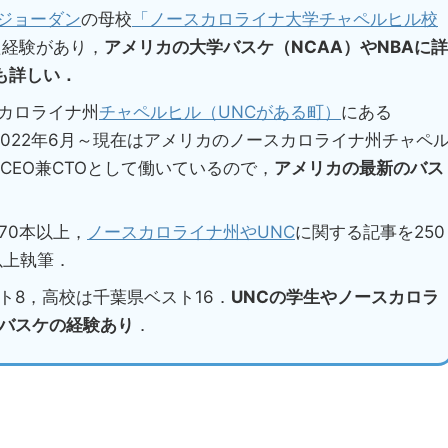
ジョーダン
の母校
「ノースカロライナ大学チャペルヒル校
た経験があり，
アメリカの大学バスケ（NCAA）やNBAに詳
も詳しい．
スカロライナ州
チャペルヒル（UNCがある町）
にある
2022年6月～現在はアメリカのノースカロライナ州チャペ
CEO兼CTOとして働いているので，
アメリカの最新のバス
70本以上，
ノースカロライナ州やUNC
に関する記事を250
以上執筆．
ト8，高校は千葉県ベスト16．
UNCの学生やノースカロラ
バスケの経験あり
．