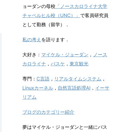
ョーダンの母校
「ノースカロライナ大学
チャペルヒル校（UNC）」
で客員研究員
として勤務（留学）．
私の考え
を語ります．
大好き：
マイケル・ジョーダン
，
ノース
カロライナ
，
バスケ
，
東京観光
専門：
C言語
，
リアルタイムシステム
，
Linuxカーネル
，
自然言語処理AI
，
イーサ
リアム
ブログのカテゴリー紹介
夢はマイケル・ジョーダンと一緒にバス