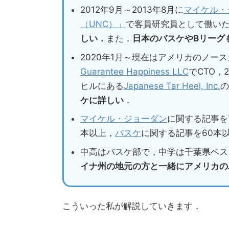
2012年9月～2013年8月に
マイケル・
（UNC）」
で客員研究員として働い
しい．
また，
日本のバスケやBリーグ
2020年1月～現在はアメリカのノー
Guarantee Happiness LLC
でCTO，
ヒルにある
Japanese Tar Heel, Inc.
の
ケに詳しい
．
マイケル・ジョーダン
に関する記事を
本以上，
バスケ
に関する記事を60本
中高はバスケ部で，中学は千葉県ベス
イナ州の地元の方と一緒にアメリカの
こういった私が解説していきます．