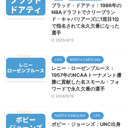
ブラッド・ドアティ：1986年の
NBAドラフトでクリーブラン
ド・キャバリアーズに1巡目1位
で指名されて永久欠番になった
選手
2025/4/12
LIFE
NORTH CAROLINA
レニー・ローゼンブルース：
1957年のNCAAトーナメント優
勝に貢献した名スモール・フォ
ワードで永久欠番の選手
2024/6/19
NORTH CAROLINA
LIFE
ボビー・ジョーンズ：UNC出身