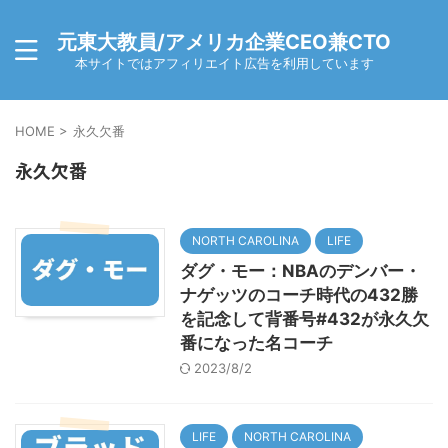
元東大教員/アメリカ企業CEO兼CTO
本サイトではアフィリエイト広告を利用しています
HOME
>
永久欠番
永久欠番
NORTH CAROLINA
LIFE
ダグ・モー：NBAのデンバー・
ナゲッツのコーチ時代の432勝
を記念して背番号#432が永久欠
番になった名コーチ
2023/8/2
LIFE
NORTH CAROLINA