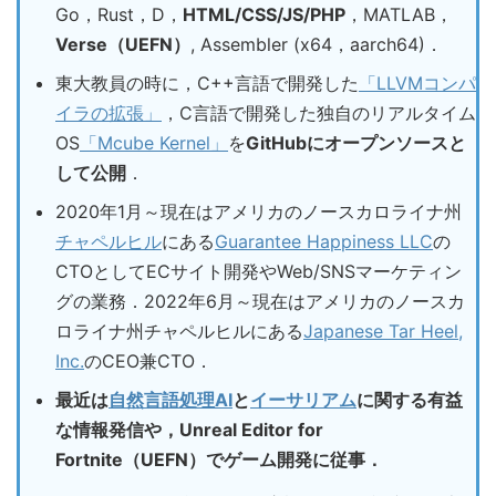
Go，Rust，D，
HTML/CSS/JS/PHP
，MATLAB，
Verse（UEFN）
, Assembler (x64，aarch64)．
東大教員の時に，C++言語で開発した
「LLVMコンパ
イラの拡張」
，C言語で開発した独自のリアルタイム
OS
「Mcube Kernel」
を
GitHubにオープンソースと
して公開
．
2020年1月～現在はアメリカのノースカロライナ州
チャペルヒル
にある
Guarantee Happiness LLC
の
CTOとしてECサイト開発やWeb/SNSマーケティン
グの業務．2022年6月～現在はアメリカのノースカ
ロライナ州チャペルヒルにある
Japanese Tar Heel,
Inc.
のCEO兼CTO．
最近は
自然言語処理AI
と
イーサリアム
に関する有益
な情報発信や，Unreal Editor for
Fortnite（UEFN）でゲーム開発に従事．