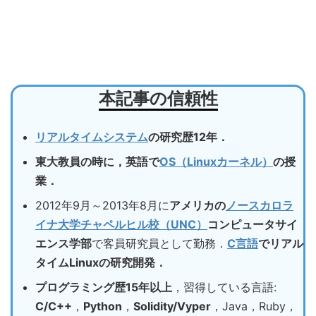
本記事の信頼性
リアルタイムシステム
の研究歴12年．
東大教員の時に，英語で
OS（Linuxカーネル）
の授
業．
2012年9月～2013年8月に
アメリカの
ノースカロラ
イナ大学チャペルヒル校（UNC）
コンピュータサイ
エンス学部
で客員研究員として勤務．
C言語
でリアル
タイムLinuxの研究開発．
プログラミング歴15年以上
，習得している言語:
C/C++
，
Python
，
Solidity/Vyper
，Java，Ruby，