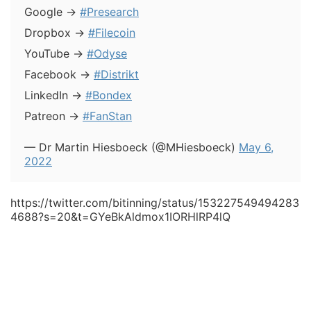
Google →
#Presearch
Dropbox →
#Filecoin
YouTube →
#Odyse
Facebook →
#Distrikt
LinkedIn →
#Bondex
Patreon →
#FanStan
— Dr Martin Hiesboeck (@MHiesboeck)
May 6,
2022
https://twitter.com/bitinning/status/153227549494283
4688?s=20&t=GYeBkAldmox1IORHlRP4lQ