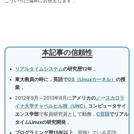
こういった悩みにお答えします．
本記事の信頼性
リアルタイムシステム
の研究歴12年．
東大教員の時に，英語で
OS（Linuxカーネル）
の授
業．
2012年9月～2013年8月に
アメリカの
ノースカロラ
イナ大学チャペルヒル校（UNC）
コンピュータサイ
エンス学部
で客員研究員として勤務．
C言語
でリアル
タイムLinuxの研究開発．
プログラミング歴15年以上
，習得している言語: