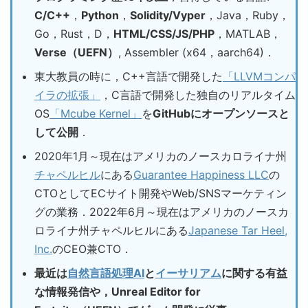
C/C++
，
Python
，
Solidity/Vyper
，Java，Ruby，
Go，Rust，D，
HTML/CSS/JS/PHP
，MATLAB，
Verse（UEFN）
, Assembler (x64，aarch64)．
東大教員の時に，C++言語で開発した
「LLVMコンパ
イラの拡張」
，C言語で開発した独自のリアルタイム
OS
「Mcube Kernel」
を
GitHubにオープンソースと
して公開
．
2020年1月～現在はアメリカのノースカロライナ州
チャペルヒル
にある
Guarantee Happiness LLC
の
CTOとしてECサイト開発やWeb/SNSマーケティン
グの業務．2022年6月～現在はアメリカのノースカ
ロライナ州チャペルヒルにある
Japanese Tar Heel,
Inc.
のCEO兼CTO．
最近は
自然言語処理AI
と
イーサリアム
に関する有益
な情報発信や，Unreal Editor for