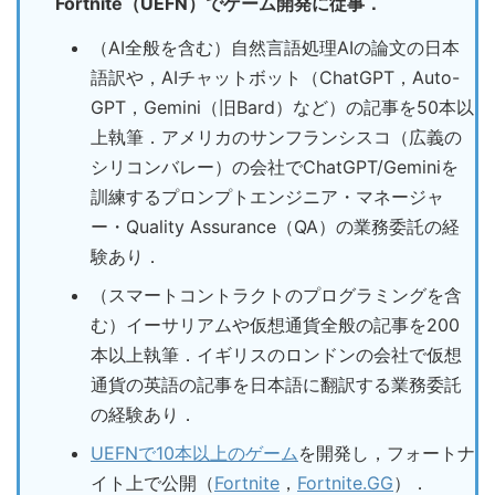
Fortnite（UEFN）でゲーム開発に従事．
（AI全般を含む）自然言語処理AIの論文の日本
語訳や，AIチャットボット（ChatGPT，Auto-
GPT，Gemini（旧Bard）など）の記事を50本以
上執筆．アメリカのサンフランシスコ（広義の
シリコンバレー）の会社でChatGPT/Geminiを
訓練するプロンプトエンジニア・マネージャ
ー・Quality Assurance（QA）の業務委託の経
験あり．
（スマートコントラクトのプログラミングを含
む）イーサリアムや仮想通貨全般の記事を200
本以上執筆．イギリスのロンドンの会社で仮想
通貨の英語の記事を日本語に翻訳する業務委託
の経験あり．
UEFNで10本以上のゲーム
を開発し，フォートナ
イト上で公開（
Fortnite
，
Fortnite.GG
）．