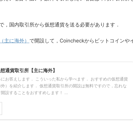
で，国内取引所から仮想通貨を送る必要があります．
（主に海外）
で開設して，Coincheckからビットコインや
仮想通貨取引所【主に海外】
にお答えします． こういった私から学べます． おすすめの仮想通貨
海外）を紹介します． 仮想通貨取引所の開設は無料ですので，忘れな
開設することをおすすめします！ ...