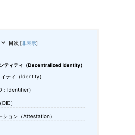
目次
[
非表示
]
ティ（Decentralized Identity）
ティ（Identity）
Identifier）
DID）
ョン（Attestation）