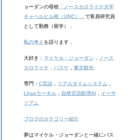
ョーダンの母校
「ノースカロライナ大学
チャペルヒル校（UNC）」
で客員研究員
として勤務（留学）．
私の考え
を語ります．
大好き：
マイケル・ジョーダン
，
ノース
カロライナ
，
バスケ
，
東京観光
専門：
C言語
，
リアルタイムシステム
，
Linuxカーネル
，
自然言語処理AI
，
イーサ
リアム
ブログのカテゴリー紹介
夢はマイケル・ジョーダンと一緒にバス