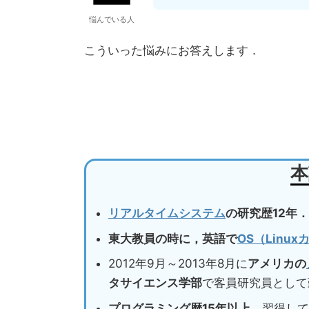
悩んでいる人
こういった悩みにお答えします．
本
リアルタイムシステム
の研究歴12年．
東大教員の時に，英語で
OS（Linu
2012年9月～2013年8月に
アメリカの
タサイエンス学部
で客員研究員として
プログラミング歴15年以上
，習得して