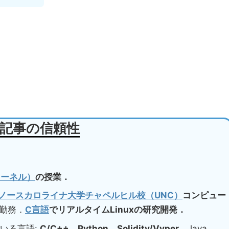
記事の信頼性
xカーネル）
の授業．
ノースカロライナ大学チャペルヒル校（UNC）
コンピュー
勤務．
C言語
でリアルタイムLinuxの研究開発．
いる言語:
C/C++
，
Python
，
Solidity/Vyper
，Java，