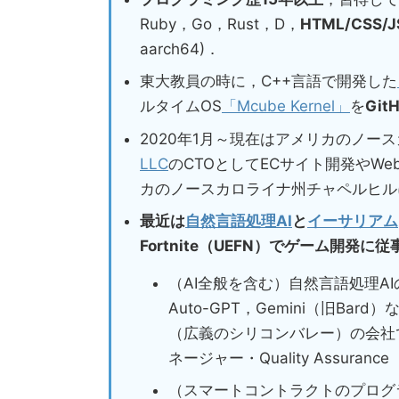
Ruby，Go，Rust，D，
HTML/CSS/J
aarch64)．
東大教員の時に，C++言語で開発した
ルタイムOS
「Mcube Kernel」
を
Gi
2020年1月～現在はアメリカのノー
LLC
のCTOとしてECサイト開発やWe
カのノースカロライナ州チャペルヒル
最近は
自然言語処理AI
と
イーサリアム
Fortnite（UEFN）でゲーム開発に従
（AI全般を含む）自然言語処理AI
Auto-GPT，Gemini（旧B
（広義のシリコンバレー）の会社でC
ネージャー・Quality Assur
（スマートコントラクトのプログ