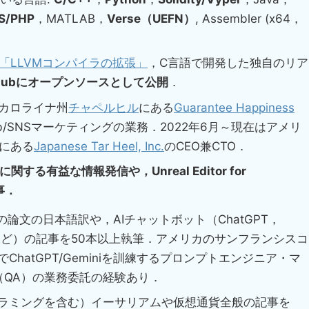
S/PHP
，MATLAB，
Verse（UEFN）
, Assembler (x64，
「LLVMコンパイラの拡張」
，C言語で開発した独自のリア
tHubにオープンソースとして公開
．
スカロライナ州
チャペルヒル
にある
Guarantee Happiness
b/SNSマーケティングの業務．2022年6月～現在はアメリ
にある
Japanese Tar Heel, Inc.
のCEO兼CTO．
に関する有益な情報発信や，Unreal Editor for
事．
の論文の日本語訳や，AIチャットボット（ChatGPT，
ard）など）の記事を50本以上執筆．アメリカのサンフランシスコ
hatGPT/Geminiを訓練するプロンプトエンジニア・マ
ance（QA）の業務委託の経験あり．
ラミングを含む）イーサリアムや仮想通貨全般の記事を