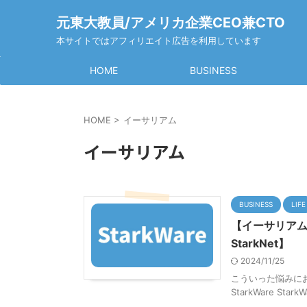
元東大教員/アメリカ企業CEO兼CTO
本サイトではアフィリエイト広告を利用しています
HOME
BUSINESS
HOME
>
イーサリアム
イーサリアム
BUSINESS
LIFE
【イーサリアムの
StarkNet】
2024/11/25
こういった悩みに
StarkWare S