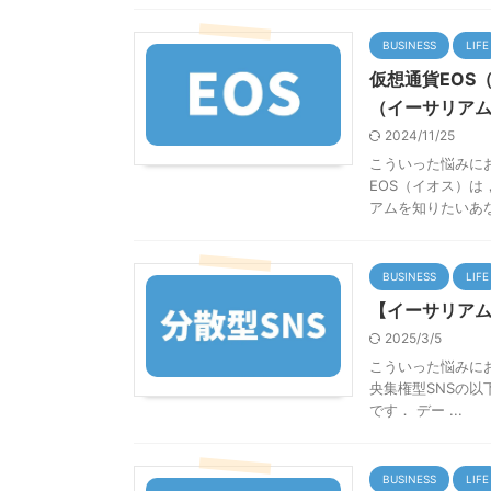
BUSINESS
LIFE
仮想通貨EOS
（イーサリア
2024/11/25
こういった悩みにお
EOS（イオス）
アムを知りたいあなた
BUSINESS
LIFE
【イーサリアム
2025/3/5
こういった悩みにお
央集権型SNSの以
です． デー ...
BUSINESS
LIFE