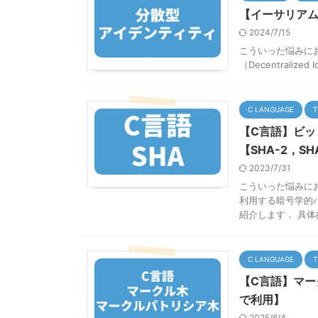
【イーサリアム】分
2024/7/15
こういった悩みに
（Decentralized
C LANGUAGE
T
【C言語】ビ
【SHA-2，SHA
2023/7/31
こういった悩みに
利用する暗号学的
紹介します． 具体的
C LANGUAGE
T
【C言語】マ
で利用】
2025/6/4