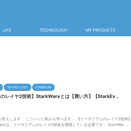
LIFE
TECHNOLOGY
MY PRODUCTS
TECHNOLOGY
ETHEREUM
レイヤ2技術】StarkWareとは【買い方】【StarkEx，
お答えします． こういった私から学べます． 【イーサリアムのレイヤ2技術
tarkWareは，イーサリアムのレイヤ2技術を開発している企業です． StarkWar ...