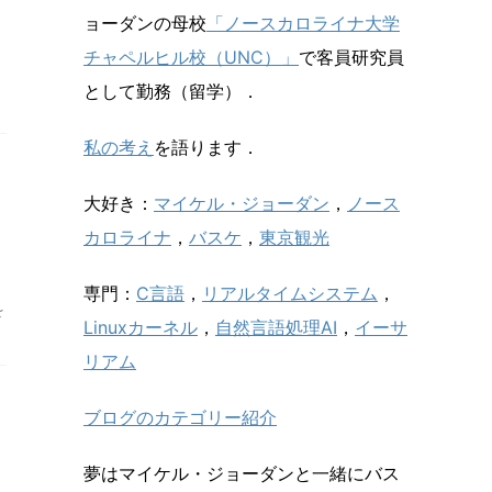
ョーダンの母校
「ノースカロライナ大学
チャペルヒル校（UNC）」
で客員研究員
として勤務（留学）．
私の考え
を語ります．
大好き：
マイケル・ジョーダン
，
ノース
カロライナ
，
バスケ
，
東京観光
専門：
C言語
，
リアルタイムシステム
，
を
Linuxカーネル
，
自然言語処理AI
，
イーサ
リアム
ブログのカテゴリー紹介
夢はマイケル・ジョーダンと一緒にバス