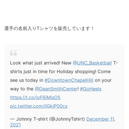
選手の名前入りTシャツを販売しています！
Look what just arrived! New
@UNC_Basketball
T-
shirts just in time for Holiday shopping! Come
see us today in
#DowntownChapelHill
on your
way to the
@DeanSmithCenter
!
#GoHeels
https://t.co/joF6iMisO5
pic.twitter.com/iIGkjP00cx
— Johnny T-shirt (@JohnnyTshirt)
December 11,
2021