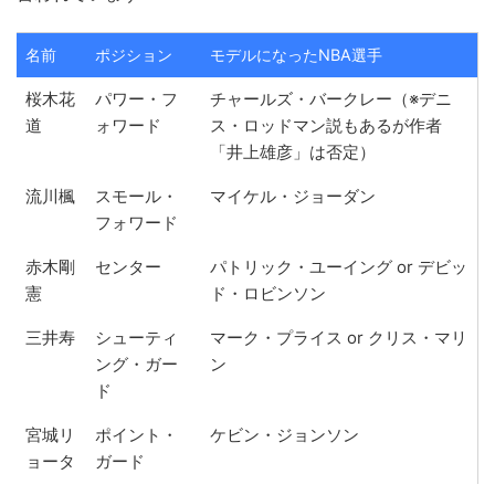
名前
ポジション
モデルになったNBA選手
桜木花
パワー・フ
チャールズ・バークレー（※デニ
道
ォワード
ス・ロッドマン説もあるが作者
「井上雄彦」は否定）
流川楓
スモール・
マイケル・ジョーダン
フォワード
赤木剛
センター
パトリック・ユーイング or デビッ
憲
ド・ロビンソン
三井寿
シューティ
マーク・プライス or クリス・マリ
ング・ガー
ン
ド
宮城リ
ポイント・
ケビン・ジョンソン
ョータ
ガード