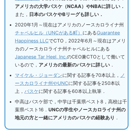
アメリカの大学バスケ（NCAA）やNBAに詳しい．
また，
日本のバスケやBリーグも詳しい．
2020年1月～現在はアメリカのノースカロライナ州
チャペルヒル（UNCがある町）
にある
Guarantee
Happiness LLC
でCTO，2022年6月～現在はアメリ
カのノースカロライナ州チャペルヒルにある
Japanese Tar Heel, Inc.
のCEO兼CTOとして働いて
いるので，
アメリカの最新のバスケに詳しい
．
マイケル・ジョーダン
に関する記事を70本以上，
ノ
ースカロライナ州やUNC
に関する記事を250本以
上，
バスケ
に関する記事を60本以上執筆．
中高はバスケ部で，中学は千葉県ベスト8，高校は千
葉県ベスト16．
UNCの学生やノースカロライナ州の
地元の方と一緒にアメリカのバスケの経験あり
．