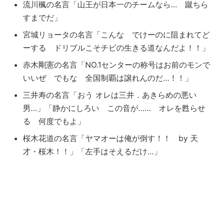
流川楓の名言「山王が日本一のチームなら… 蹴ちら
すまでだ」
宮城リョータの名言「こんな でけーのに阻まれてど
ーする ドリブルこそチビの生きる道なんだよ！！」
赤木剛憲の名言「NO.1センターの称号はお前のモンで
いいぜ でもな 全国制覇は譲れんのだ…！！」
三井寿の名言「おう オレは三井．あきらめの悪い
男…」「静かにしろい この音が…… オレを甦らせ
る 何度でもよ」
桜木花道の名言「ヤマオーは俺が倒す！！ by 天
才・桜木！！」「左手はそえるだけ…」