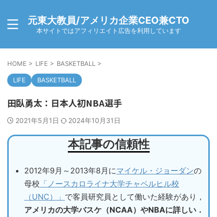
元東大教員/アメリカ企業CEO兼CTO
本サイトではアフィリエイト広告を利用しています
HOME
>
LIFE
>
BASKETBALL
>
LIFE
BASKETBALL
田臥勇太：日本人初NBA選手
2021年5月1日
2024年10月31日
本記事の信頼性
2012年9月～2013年8月に
マイケル・ジョーダン
の
母校
「ノースカロライナ大学チャペルヒル校
（UNC）」
で客員研究員として働いた経験があり，
アメリカの大学バスケ（NCAA）やNBAに詳しい．