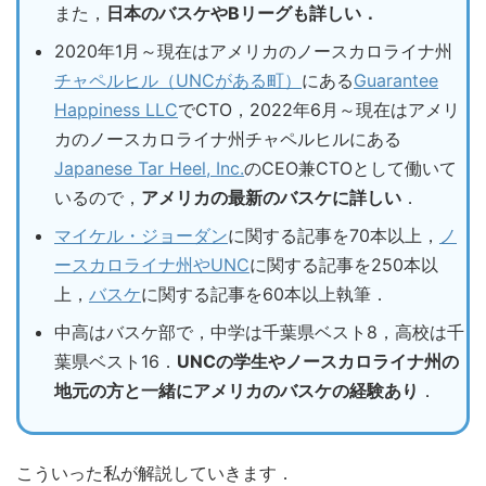
また，
日本のバスケやBリーグも詳しい．
2020年1月～現在はアメリカのノースカロライナ州
チャペルヒル（UNCがある町）
にある
Guarantee
Happiness LLC
でCTO，2022年6月～現在はアメリ
カのノースカロライナ州チャペルヒルにある
Japanese Tar Heel, Inc.
のCEO兼CTOとして働いて
いるので，
アメリカの最新のバスケに詳しい
．
マイケル・ジョーダン
に関する記事を70本以上，
ノ
ースカロライナ州やUNC
に関する記事を250本以
上，
バスケ
に関する記事を60本以上執筆．
中高はバスケ部で，中学は千葉県ベスト8，高校は千
葉県ベスト16．
UNCの学生やノースカロライナ州の
地元の方と一緒にアメリカのバスケの経験あり
．
こういった私が解説していきます．