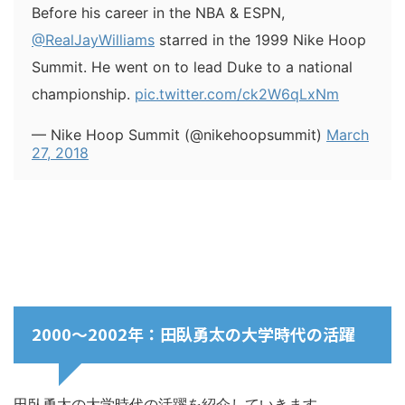
Before his career in the NBA & ESPN,
@RealJayWilliams
starred in the 1999 Nike Hoop
Summit. He went on to lead Duke to a national
championship.
pic.twitter.com/ck2W6qLxNm
— Nike Hoop Summit (@nikehoopsummit)
March
27, 2018
2000～2002年：田臥勇太の大学時代の活躍
田臥勇太の大学時代の活躍を紹介していきます．