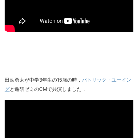
田臥勇太が中学3年生の15歳の時，
パトリック・ユーイン
グ
と進研ゼミのCMで共演しました．