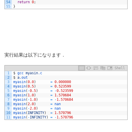
54
return
0
;
55
}
実行結果は以下になります．
Shell
1
$
gcc 
myasin
.c
2
$
a
.out
3
myasin
(
0.0
)
=
0.000000
4
myasin
(
0.5
)
=
0.523599
5
myasin
(
-
0.5
)
=
-
0.523599
6
myasin
(
1.0
)
=
1.570684
7
myasin
(
-
1.0
)
=
-
1.570684
8
myasin
(
2.0
)
=
nan
9
myasin
(
-
2.0
)
=
nan
10
myasin
(
INFINITY
)
=
1.570796
11
myasin
(
-
INFINITY
)
=
-
1.570796