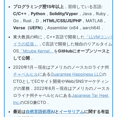
プログラミング歴15年以上
，習得している言語:
C/C++
，
Python
，
Solidity/Vyper
，Java，Ruby，
Go，Rust，D，
HTML/CSS/JS/PHP
，MATLAB，
Verse（UEFN）
, Assembler (x64，aarch64)．
東大教員の時に，C++言語で開発した
「LLVMコンパ
イラの拡張」
，C言語で開発した独自のリアルタイム
OS
「Mcube Kernel」
を
GitHubにオープンソースと
して公開
．
2020年1月～現在はアメリカのノースカロライナ州
チャペルヒル
にある
Guarantee Happiness LLC
の
CTOとしてECサイト開発やWeb/SNSマーケティン
グの業務．2022年6月～現在はアメリカのノースカ
ロライナ州チャペルヒルにある
Japanese Tar Heel,
Inc.
のCEO兼CTO．
最近は
自然言語処理AI
と
イーサリアム
に関する有益