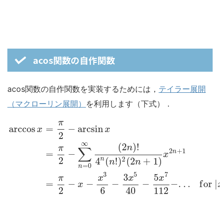
acos関数の自作関数
acos関数の自作関数を実装するためには，
テイラー展開
（マクローリン展開）
を利用します（下式）．
π
arccos
=
−
arcsin
x
x
2
∞
(
2
)
!
n
π
∑
2
+
1
n
=
−
x
2
2
n
4
(
!
)
(
2
+
1
)
n
n
=
0
n
3
5
7
3
5
π
x
x
x
=
−
−
−
−
−
.
.
.
f
o
r
|
x
2
6
40
112