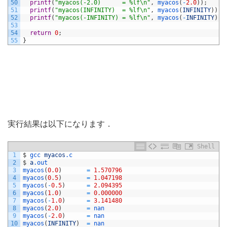
50
printf
(
"myacos(-2.0)      = %lf\n"
,
myacos
(
-
2.0
)
)
;
51
printf
(
"myacos(INFINITY)  = %lf\n"
,
myacos
(
INFINITY
)
)
;
52
printf
(
"myacos(-INFINITY) = %lf\n"
,
myacos
(
-
INFINITY
)
)
;
53
54
return
0
;
55
}
実行結果は以下になります．
Shell
1
$
gcc 
myacos
.c
2
$
a
.out
3
myacos
(
0.0
)
=
1.570796
4
myacos
(
0.5
)
=
1.047198
5
myacos
(
-
0.5
)
=
2.094395
6
myacos
(
1.0
)
=
0.000000
7
myacos
(
-
1.0
)
=
3.141480
8
myacos
(
2.0
)
=
nan
9
myacos
(
-
2.0
)
=
nan
10
myacos
(
INFINITY
)
=
nan