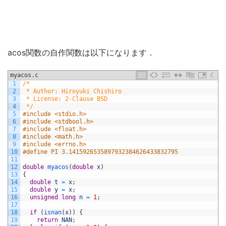
acos関数の自作関数は以下になります．
myacos.c
C
1
/*
2
 * Author: Hiroyuki Chishiro
3
 * License: 2-Clause BSD
4
 */
5
#include <stdio.h>
6
#include <stdbool.h>
7
#include <float.h>
8
#include <math.h>
9
#include <errno.h>
10
#define PI 3.1415926535897932384626433832795
11
12
double
myacos
(
double
x
)
13
{
14
double
t
=
x
;
15
double
y
=
x
;
16
unsigned
long
n
=
1
;
17
18
if
(
isnan
(
x
)
)
{
19
return
NAN
;