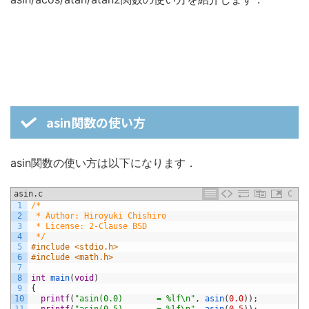
asin関数の使い方
asin関数の使い方は以下になります．
asin.c
C
1
/*
2
 * Author: Hiroyuki Chishiro
3
 * License: 2-Clause BSD
4
 */
5
#include <stdio.h>
6
#include <math.h>
7
8
int
main
(
void
)
9
{
10
printf
(
"asin(0.0)       = %lf\n"
,
asin
(
0.0
)
)
;