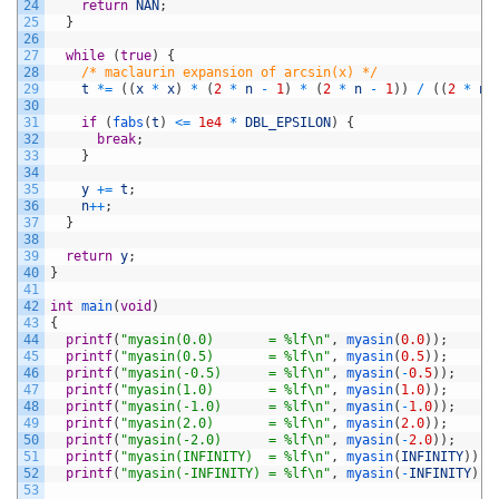
24
return
NAN
;
25
}
26
27
while
(
true
)
{
28
/* maclaurin expansion of arcsin(x) */
29
t
*=
(
(
x
*
x
)
*
(
2
*
n
-
1
)
*
(
2
*
n
-
1
)
)
/
(
(
2
*
n
)
30
31
if
(
fabs
(
t
)
<=
1e4
*
DBL_EPSILON
)
{
32
break
;
33
}
34
35
y
+=
t
;
36
n
++
;
37
}
38
39
return
y
;
40
}
41
42
int
main
(
void
)
43
{
44
printf
(
"myasin(0.0)       = %lf\n"
,
myasin
(
0.0
)
)
;
45
printf
(
"myasin(0.5)       = %lf\n"
,
myasin
(
0.5
)
)
;
46
printf
(
"myasin(-0.5)      = %lf\n"
,
myasin
(
-
0.5
)
)
;
47
printf
(
"myasin(1.0)       = %lf\n"
,
myasin
(
1.0
)
)
;
48
printf
(
"myasin(-1.0)      = %lf\n"
,
myasin
(
-
1.0
)
)
;
49
printf
(
"myasin(2.0)       = %lf\n"
,
myasin
(
2.0
)
)
;
50
printf
(
"myasin(-2.0)      = %lf\n"
,
myasin
(
-
2.0
)
)
;
51
printf
(
"myasin(INFINITY)  = %lf\n"
,
myasin
(
INFINITY
)
)
;
52
printf
(
"myasin(-INFINITY) = %lf\n"
,
myasin
(
-
INFINITY
)
)
;
53