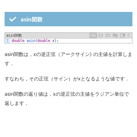
asin関数
asin関数
C
1
double
asin
(
double
x
)
;
asin関数は，xの逆正弦（アークサイン) の主値を計算しま
す．
すなわち，その正弦（サイン）がxとなるような値です．
asin関数の返り値は，xの逆正弦の主値をラジアン単位で
返します．