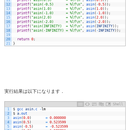
11
printf
(
"asin(0.5)       = %lf\n"
,
asin
(
0.5
)
)
;
12
printf
(
"asin(-0.5)      = %lf\n"
,
asin
(
-
0.5
)
)
;
13
printf
(
"asin(1.0)       = %lf\n"
,
asin
(
1.0
)
)
;
14
printf
(
"asin(-1.0)      = %lf\n"
,
asin
(
-
1.0
)
)
;
15
printf
(
"asin(2.0)       = %lf\n"
,
asin
(
2.0
)
)
;
16
printf
(
"asin(-2.0)      = %lf\n"
,
asin
(
-
2.0
)
)
;
17
printf
(
"asin(INFINITY)  = %lf\n"
,
asin
(
INFINITY
)
)
;
18
printf
(
"asin(-INFINITY) = %lf\n"
,
asin
(
-
INFINITY
)
)
;
19
20
return
0
;
21
}
実行結果は以下になります．
Shell
1
$
gcc 
asin
.c
-
lm
2
$
a
.out
3
asin
(
0.0
)
=
0.000000
4
asin
(
0.5
)
=
0.523599
5
asin
(
-
0.5
)
=
-
0.523599