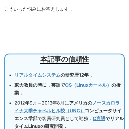
こういった悩みにお答えします．
本記事の信頼性
リアルタイムシステム
の研究歴12年．
東大教員の時に，英語で
OS（Linuxカーネル）
の授
業．
2012年9月～2013年8月に
アメリカの
ノースカロラ
イナ大学チャペルヒル校（UNC）
コンピュータサイ
エンス学部
で客員研究員として勤務．
C言語
でリアル
タイムLinuxの研究開発．