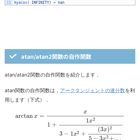
11
myacos
(
-
INFINITY
)
=
nan
atan/atan2関数の自作関数
atan/atan2関数の自作関数を紹介します．
atan関数の自作関数は，
アークタンジェントの連分数
を利
用します（下式）．
x
arctan
=
x
2
1
x
1
+
2
(
3
)
x
2
3
−
1
+
x
2
5
−
3
+
.
.
.
x