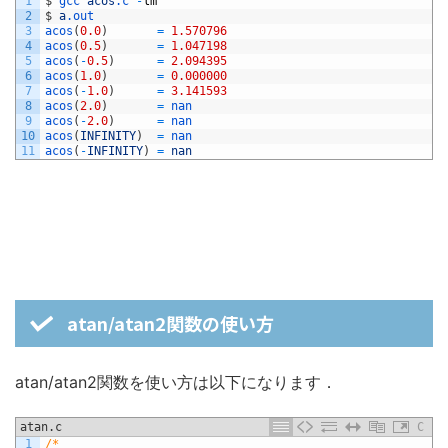
1
$
gcc 
acos
.c
-
lm
2
$
a
.out
3
acos
(
0.0
)
=
1.570796
4
acos
(
0.5
)
=
1.047198
5
acos
(
-
0.5
)
=
2.094395
6
acos
(
1.0
)
=
0.000000
7
acos
(
-
1.0
)
=
3.141593
8
acos
(
2.0
)
=
nan
9
acos
(
-
2.0
)
=
nan
10
acos
(
INFINITY
)
=
nan
11
acos
(
-
INFINITY
)
=
nan
atan/atan2関数の使い方
atan/atan2関数を使い方は以下になります．
atan.c
C
1
/*