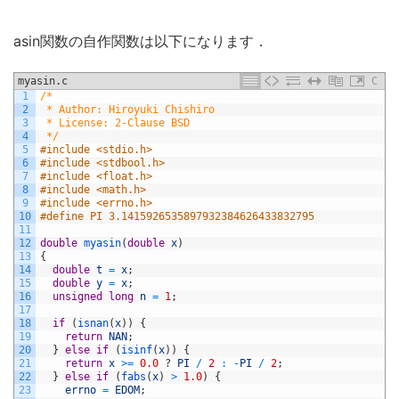
asin関数の自作関数は以下になります．
myasin.c
C
1
/*
2
 * Author: Hiroyuki Chishiro
3
 * License: 2-Clause BSD
4
 */
5
#include <stdio.h>
6
#include <stdbool.h>
7
#include <float.h>
8
#include <math.h>
9
#include <errno.h>
10
#define PI 3.1415926535897932384626433832795
11
12
double
myasin
(
double
x
)
13
{
14
double
t
=
x
;
15
double
y
=
x
;
16
unsigned
long
n
=
1
;
17
18
if
(
isnan
(
x
)
)
{
19
return
NAN
;
20
}
else
if
(
isinf
(
x
)
)
{
21
return
x
>=
0.0
?
PI
/
2
:
-
PI
/
2
;
22
}
else
if
(
fabs
(
x
)
>
1.0
)
{
23
errno
=
EDOM
;