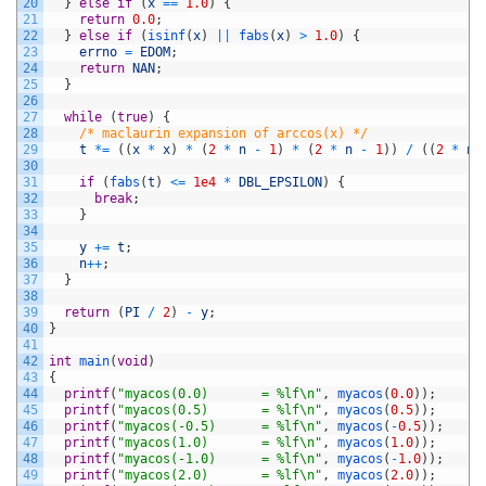
20
}
else
if
(
x
==
1.0
)
{
21
return
0.0
;
22
}
else
if
(
isinf
(
x
)
||
fabs
(
x
)
>
1.0
)
{
23
errno
=
EDOM
;
24
return
NAN
;
25
}
26
27
while
(
true
)
{
28
/* maclaurin expansion of arccos(x) */
29
t
*=
(
(
x
*
x
)
*
(
2
*
n
-
1
)
*
(
2
*
n
-
1
)
)
/
(
(
2
*
n
)
30
31
if
(
fabs
(
t
)
<=
1e4
*
DBL_EPSILON
)
{
32
break
;
33
}
34
35
y
+=
t
;
36
n
++
;
37
}
38
39
return
(
PI
/
2
)
-
y
;
40
}
41
42
int
main
(
void
)
43
{
44
printf
(
"myacos(0.0)       = %lf\n"
,
myacos
(
0.0
)
)
;
45
printf
(
"myacos(0.5)       = %lf\n"
,
myacos
(
0.5
)
)
;
46
printf
(
"myacos(-0.5)      = %lf\n"
,
myacos
(
-
0.5
)
)
;
47
printf
(
"myacos(1.0)       = %lf\n"
,
myacos
(
1.0
)
)
;
48
printf
(
"myacos(-1.0)      = %lf\n"
,
myacos
(
-
1.0
)
)
;
49
printf
(
"myacos(2.0)       = %lf\n"
,
myacos
(
2.0
)
)
;