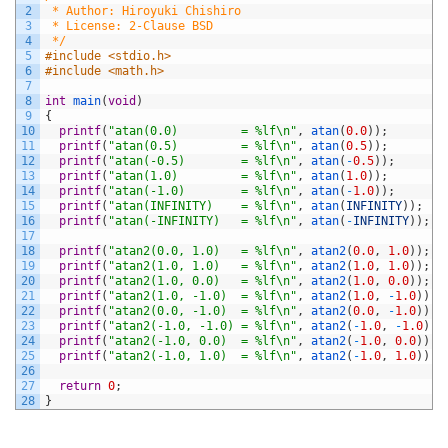
2
 * Author: Hiroyuki Chishiro
3
 * License: 2-Clause BSD
4
 */
5
#include <stdio.h>
6
#include <math.h>
7
8
int
main
(
void
)
9
{
10
printf
(
"atan(0.0)         = %lf\n"
,
atan
(
0.0
)
)
;
11
printf
(
"atan(0.5)         = %lf\n"
,
atan
(
0.5
)
)
;
12
printf
(
"atan(-0.5)        = %lf\n"
,
atan
(
-
0.5
)
)
;
13
printf
(
"atan(1.0)         = %lf\n"
,
atan
(
1.0
)
)
;
14
printf
(
"atan(-1.0)        = %lf\n"
,
atan
(
-
1.0
)
)
;
15
printf
(
"atan(INFINITY)    = %lf\n"
,
atan
(
INFINITY
)
)
;
16
printf
(
"atan(-INFINITY)   = %lf\n"
,
atan
(
-
INFINITY
)
)
;
17
18
printf
(
"atan2(0.0, 1.0)   = %lf\n"
,
atan2
(
0.0
,
1.0
)
)
;
19
printf
(
"atan2(1.0, 1.0)   = %lf\n"
,
atan2
(
1.0
,
1.0
)
)
;
20
printf
(
"atan2(1.0, 0.0)   = %lf\n"
,
atan2
(
1.0
,
0.0
)
)
;
21
printf
(
"atan2(1.0, -1.0)  = %lf\n"
,
atan2
(
1.0
,
-
1.0
)
)
;
22
printf
(
"atan2(0.0, -1.0)  = %lf\n"
,
atan2
(
0.0
,
-
1.0
)
)
;
23
printf
(
"atan2(-1.0, -1.0) = %lf\n"
,
atan2
(
-
1.0
,
-
1.0
)
)
;
24
printf
(
"atan2(-1.0, 0.0)  = %lf\n"
,
atan2
(
-
1.0
,
0.0
)
)
;
25
printf
(
"atan2(-1.0, 1.0)  = %lf\n"
,
atan2
(
-
1.0
,
1.0
)
)
;
26
27
return
0
;
28
}