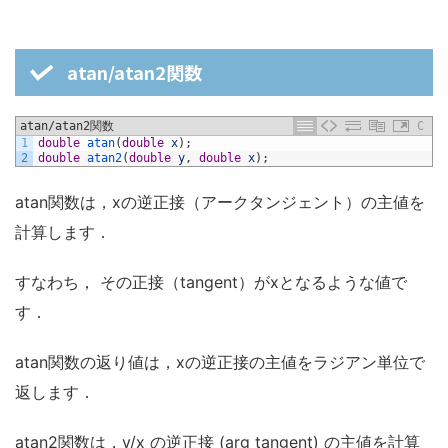
atan/atan2関数
atan/atan2関数
C
1
double
atan
(
double
x
)
;
2
double
atan2
(
double
y
,
double
x
)
;
atan関数は，xの逆正接（アークタンジェント）の主値を
計算します．
すなわち， その正接（tangent）がxとなるような値で
す．
atan関数の返り値は，xの逆正接の主値をラジアン単位で
返します．
atan2関数は，y/x の逆正接 (arg tangent) の主値を計算