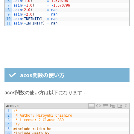
6
asin
(
1.0
)
=
1.570796
7
asin
(
-
1.0
)
=
-
1.570796
8
asin
(
2.0
)
=
nan
9
asin
(
-
2.0
)
=
nan
10
asin
(
INFINITY
)
=
nan
11
asin
(
-
INFINITY
)
=
nan
acos関数の使い方
acos関数の使い方は以下になります．
acos.c
C
1
/*
2
 * Author: Hiroyuki Chishiro
3
 * License: 2-Clause BSD
4
 */
5
#include <stdio.h>
6
#include <math.h>