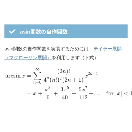
asin関数の自作関数
asin関数の自作関数を実装するためには，
テイラー展開
（マクローリン展開）
を利用します（下式）．
∞
(
2
)
!
n
∑
2
+
1
n
arcsin
=
x
x
2
n
4
(
!
)
(
2
+
1
)
n
n
=
0
n
3
5
7
3
5
x
x
x
=
+
+
+
+
.
.
.
f
o
r
|
|
<
x
x
6
40
112