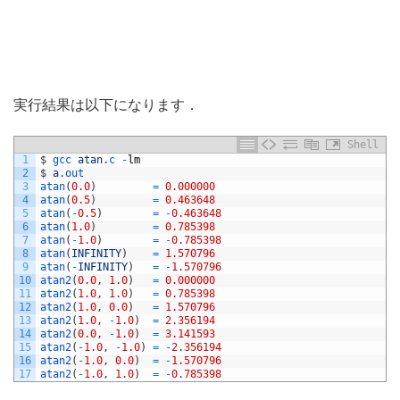
実行結果は以下になります．
Shell
1
$
gcc 
atan
.c
-
lm
2
$
a
.out
3
atan
(
0.0
)
=
0.000000
4
atan
(
0.5
)
=
0.463648
5
atan
(
-
0.5
)
=
-
0.463648
6
atan
(
1.0
)
=
0.785398
7
atan
(
-
1.0
)
=
-
0.785398
8
atan
(
INFINITY
)
=
1.570796
9
atan
(
-
INFINITY
)
=
-
1.570796
10
atan2
(
0.0
,
1.0
)
=
0.000000
11
atan2
(
1.0
,
1.0
)
=
0.785398
12
atan2
(
1.0
,
0.0
)
=
1.570796
13
atan2
(
1.0
,
-
1.0
)
=
2.356194
14
atan2
(
0.0
,
-
1.0
)
=
3.141593
15
atan2
(
-
1.0
,
-
1.0
)
=
-
2.356194
16
atan2
(
-
1.0
,
0.0
)
=
-
1.570796
17
atan2
(
-
1.0
,
1.0
)
=
-
0.785398