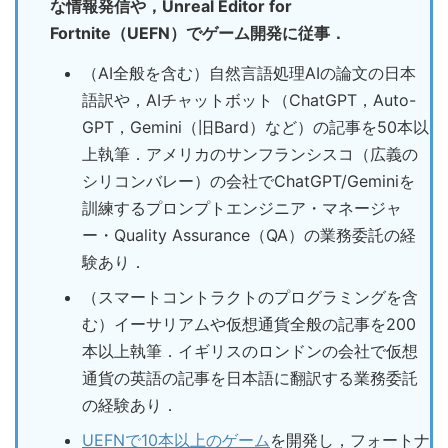
な情報発信や，Unreal Editor for
Fortnite（UEFN）でゲーム開発に従事．
（AI全般を含む）自然言語処理AIの論文の日本
語訳や，AIチャットボット（ChatGPT，Auto-
GPT，Gemini（旧Bard）など）の記事を50本以
上執筆．アメリカのサンフランシスコ（広義の
シリコンバレー）の会社でChatGPT/Geminiを
訓練するプロンプトエンジニア・マネージャ
ー・Quality Assurance（QA）の業務委託の経
験あり．
（スマートコントラクトのプログラミングを含
む）イーサリアムや仮想通貨全般の記事を200
本以上執筆．イギリスのロンドンの会社で仮想
通貨の英語の記事を日本語に翻訳する業務委託
の経験あり．
UEFNで10本以上のゲーム
を開発し，フォートナ