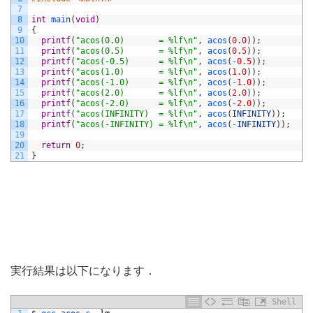
7
8
int
main
(
void
)
9
{
10
printf
(
"acos(0.0)       = %lf\n"
,
acos
(
0.0
)
)
;
11
printf
(
"acos(0.5)       = %lf\n"
,
acos
(
0.5
)
)
;
12
printf
(
"acos(-0.5)      = %lf\n"
,
acos
(
-
0.5
)
)
;
13
printf
(
"acos(1.0)       = %lf\n"
,
acos
(
1.0
)
)
;
14
printf
(
"acos(-1.0)      = %lf\n"
,
acos
(
-
1.0
)
)
;
15
printf
(
"acos(2.0)       = %lf\n"
,
acos
(
2.0
)
)
;
16
printf
(
"acos(-2.0)      = %lf\n"
,
acos
(
-
2.0
)
)
;
17
printf
(
"acos(INFINITY)  = %lf\n"
,
acos
(
INFINITY
)
)
;
18
printf
(
"acos(-INFINITY) = %lf\n"
,
acos
(
-
INFINITY
)
)
;
19
20
return
0
;
21
}
実行結果は以下になります．
Shell