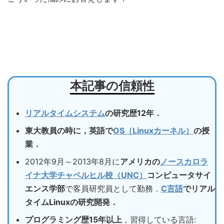
本記事の信頼性
リアルタイムシステム
の研究歴12年．
東大教員の時に，英語で
OS（Linuxカーネル）
の授
業．
2012年9月～2013年8月に
アメリカの
ノースカロラ
イナ大学チャペルヒル校（UNC）
コンピュータサイ
エンス学部
で客員研究員として勤務．
C言語
でリアル
タイムLinuxの研究開発．
プログラミング歴15年以上
，習得している言語: