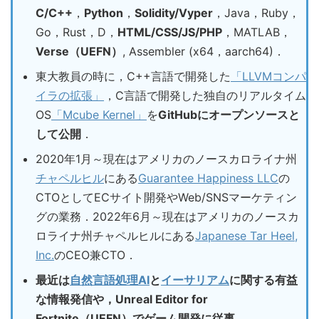
C/C++
，
Python
，
Solidity/Vyper
，Java，Ruby，
Go，Rust，D，
HTML/CSS/JS/PHP
，MATLAB，
Verse（UEFN）
, Assembler (x64，aarch64)．
東大教員の時に，C++言語で開発した
「LLVMコンパ
イラの拡張」
，C言語で開発した独自のリアルタイム
OS
「Mcube Kernel」
を
GitHubにオープンソースと
して公開
．
2020年1月～現在はアメリカのノースカロライナ州
チャペルヒル
にある
Guarantee Happiness LLC
の
CTOとしてECサイト開発やWeb/SNSマーケティン
グの業務．2022年6月～現在はアメリカのノースカ
ロライナ州チャペルヒルにある
Japanese Tar Heel,
Inc.
のCEO兼CTO．
最近は
自然言語処理AI
と
イーサリアム
に関する有益
な情報発信や，Unreal Editor for
Fortnite（UEFN）でゲーム開発に従事．