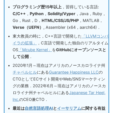
プログラミング歴15年以上
，習得している言語:
C/C++
，
Python
，
Solidity/Vyper
，Java，Ruby，
Go，Rust，D，
HTML/CSS/JS/PHP
，MATLAB，
Verse（UEFN）
, Assembler (x64，aarch64)．
東大教員の時に，C++言語で開発した
「LLVMコンパ
イラの拡張」
，C言語で開発した独自のリアルタイム
OS
「Mcube Kernel」
を
GitHubにオープンソースと
して公開
．
2020年1月～現在はアメリカのノースカロライナ州
チャペルヒル
にある
Guarantee Happiness LLC
の
CTOとしてECサイト開発やWeb/SNSマーケティン
グの業務．2022年6月～現在はアメリカのノースカ
ロライナ州チャペルヒルにある
Japanese Tar Heel,
Inc.
のCEO兼CTO．
最近は
自然言語処理AI
と
イーサリアム
に関する有益