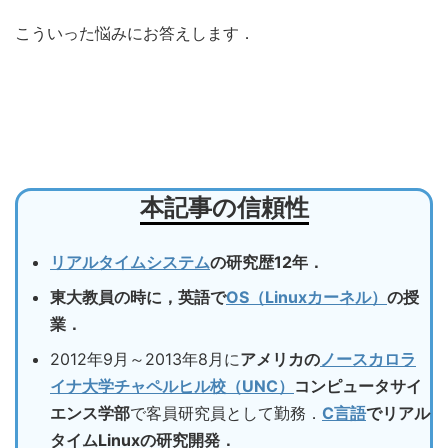
こういった悩みにお答えします．
本記事の信頼性
リアルタイムシステム
の研究歴12年．
東大教員の時に，英語で
OS（Linuxカーネル）
の授
業．
2012年9月～2013年8月に
アメリカの
ノースカロラ
イナ大学チャペルヒル校（UNC）
コンピュータサイ
エンス学部
で客員研究員として勤務．
C言語
でリアル
タイムLinuxの研究開発．