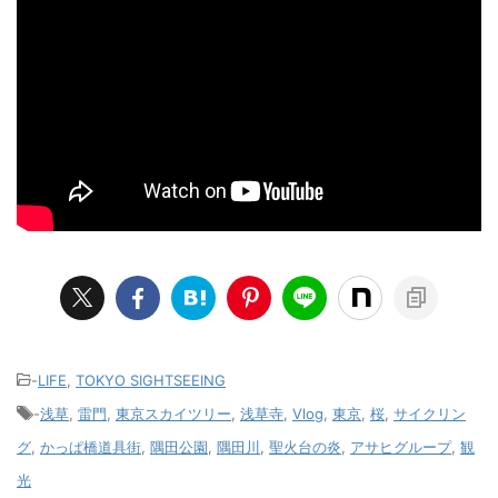
-
LIFE
,
TOKYO SIGHTSEEING
-
浅草
,
雷門
,
東京スカイツリー
,
浅草寺
,
Vlog
,
東京
,
桜
,
サイクリン
グ
,
かっぱ橋道具街
,
隅田公園
,
隅田川
,
聖火台の炎
,
アサヒグループ
,
観
光