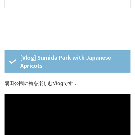
[Vlog] Sumida Park with Japanese
Apricots
隅田公園の梅を楽しむVlogです．