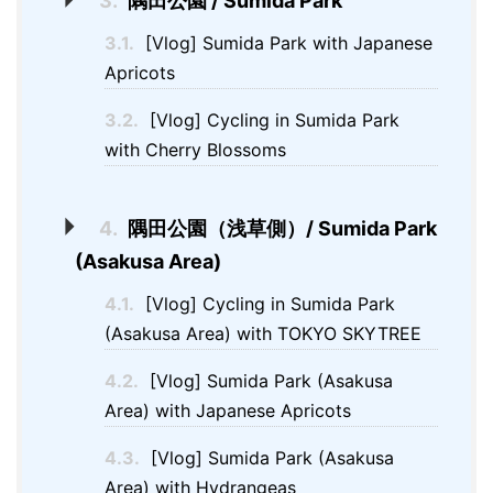
3.
隅田公園 / Sumida Park
3.1.
[Vlog] Sumida Park with Japanese
Apricots
3.2.
[Vlog] Cycling in Sumida Park
with Cherry Blossoms
4.
隅田公園（浅草側）/ Sumida Park
(Asakusa Area)
4.1.
[Vlog] Cycling in Sumida Park
(Asakusa Area) with TOKYO SKYTREE
4.2.
[Vlog] Sumida Park (Asakusa
Area) with Japanese Apricots
4.3.
[Vlog] Sumida Park (Asakusa
Area) with Hydrangeas