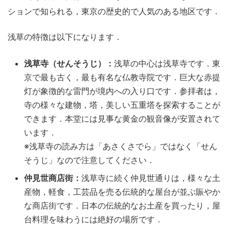
ションで知られる，東京の歴史的で人気のある地区です．
浅草の特徴は以下になります．
浅草寺（せんそうじ）：
浅草の中心は浅草寺です．東
京で最も古く，最も有名な仏教寺院です．巨大な赤提
灯が象徴的な雷門が境内への入り口です．参拝者は，
寺の様々な建物，塔，美しい五重塔を探索することが
できます．本堂には見事な黄金の観音像が安置されて
います．
※浅草寺の読み方は「あさくさでら」ではなく「せん
そうじ」なので注意してください．
仲見世商店街：
浅草寺に続く仲見世通りは，様々な土
産物，軽食，工芸品を売る伝統的な屋台が並ぶ賑やか
な商店街です．日本の伝統的なお土産を買ったり，屋
台料理を味わうには絶好の場所です．