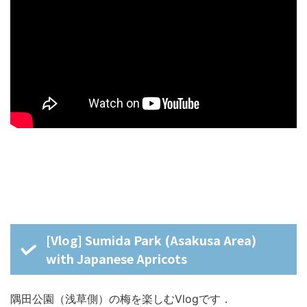
[Vlog] Sumida Park (Asakusa Area)
with Japanese Apricots
隅田公園（浅草側）の梅を楽しむVlogです．