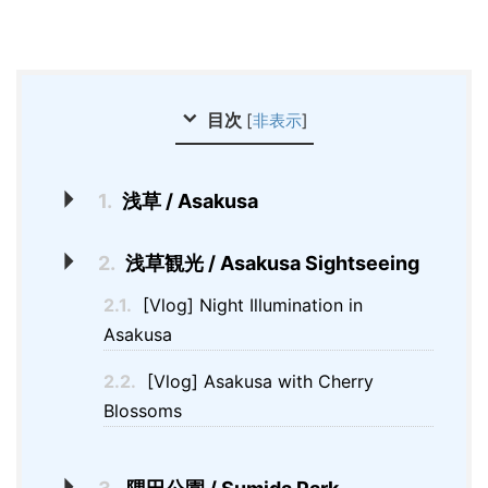
目次
[
非表示
]
1.
浅草 / Asakusa
2.
浅草観光 / Asakusa Sightseeing
2.1.
[Vlog] Night Illumination in
Asakusa
2.2.
[Vlog] Asakusa with Cherry
Blossoms