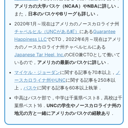
アメリカの大学バスケ（NCAA）やNBAに詳しい．
また，
日本のバスケやBリーグも詳しい．
2020年1月～現在はアメリカのノースカロライナ州
チャペルヒル（UNCがある町）
にある
Guarantee
Happiness LLC
でCTO，2022年6月～現在はアメリ
カのノースカロライナ州チャペルヒルにある
Japanese Tar Heel, Inc.
のCEO兼CTOとして働いて
いるので，
アメリカの最新のバスケに詳しい
．
マイケル・ジョーダン
に関する記事を70本以上，
ノ
ースカロライナ州やUNC
に関する記事を250本以
上，
バスケ
に関する記事を60本以上執筆．
中高はバスケ部で，中学は千葉県ベスト8，高校は千
葉県ベスト16．
UNCの学生やノースカロライナ州の
地元の方と一緒にアメリカのバスケの経験あり
．