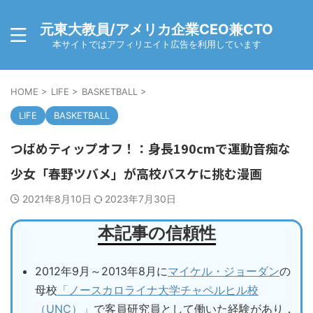
元東大教員/アメリカ企業CEO兼CTO
本サイトではアフィリエイト広告を利用しています
HOME
>
LIFE
>
BASKETBALL
>
LIFE
BASKETBALL
つばめティップオフ！：身長190cmで運動音痴な
少女「春野ツバメ」が高校バスケに挑む漫画
2021年8月10日
2023年7月30日
本記事の信頼性
2012年9月～2013年8月に
マイケル・ジョーダン
の
母校
「ノースカロライナ大学チャペルヒル校
（UNC）」
で客員研究員として働いた経験があり，