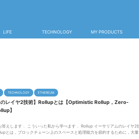
LIFE
TECHNOLOGY
MY PRODUCTS
TECHNOLOGY
ETHEREUM
イヤ2技術】Rollupとは【Optimistic Rollup，Zero-
ollup】
答えします． こういった私から学べます． Rollup イーサリアムのレイヤ2
llupとは，ブロックチェーン上のスペースと処理能力を節約するために，大量