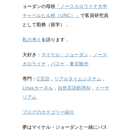
ョーダンの母校
「ノースカロライナ大学
チャペルヒル校（UNC）」
で客員研究員
として勤務（留学）．
私の考え
を語ります．
大好き：
マイケル・ジョーダン
，
ノース
カロライナ
，
バスケ
，
東京観光
専門：
C言語
，
リアルタイムシステム
，
Linuxカーネル
，
自然言語処理AI
，
イーサ
リアム
ブログのカテゴリー紹介
夢はマイケル・ジョーダンと一緒にバス