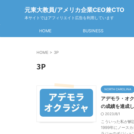
元東大教員/アメリカ企業CEO兼CTO
本サイトではアフィリエイト広告を利用しています
HOME
BUSINESS
HOME
>
3P
3P
NORTH CAROLINA
アデモラ・オク
の成績を達成
2023/8/1
こういった私が解説
1999年にノース
ラジャのポジション 