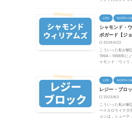
LIFE
NORTH C
シャモンド・ウ
ボガード【ジ
2024/4/22
こういった私が解
1994～1998
ャモンド・ウィリ ..
LIFE
NORTH C
レジー・ブロッ
2023/8/3
こういった私が解説
ースカロライナ大
ョンは，シューテ ..