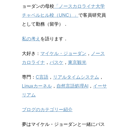
ョーダンの母校
「ノースカロライナ大学
チャペルヒル校（UNC）」
で客員研究員
として勤務（留学）．
私の考え
を語ります．
大好き：
マイケル・ジョーダン
，
ノース
カロライナ
，
バスケ
，
東京観光
専門：
C言語
，
リアルタイムシステム
，
Linuxカーネル
，
自然言語処理AI
，
イーサ
リアム
ブログのカテゴリー紹介
夢はマイケル・ジョーダンと一緒にバス