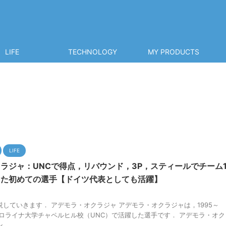
LIFE
TECHNOLOGY
MY PRODUCTS
LIFE
ラジャ：UNCで得点，リバウンド，3P，スティールでチーム
した初めての選手【ドイツ代表としても活躍】
していきます． アデモラ・オクラジャ アデモラ・オクラジャは，1995～
カロライナ大学チャペルヒル校（UNC）で活躍した選手です． アデモラ・オク
...