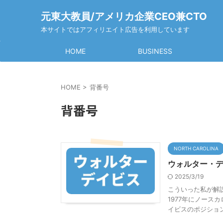
元東大教員/アメリカ企業CEO兼CTO
本サイトではアフィリエイト広告を利用しています
HOME
BUSINESS
HOME
>
背番号
背番号
NORTH CAROLINA
ウォルター・
2025/3/19
こういった私が解説
1977年にノース
イビスのポジション 