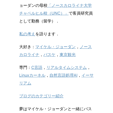
ョーダンの母校
「ノースカロライナ大学
チャペルヒル校（UNC）」
で客員研究員
として勤務（留学）．
私の考え
を語ります．
大好き：
マイケル・ジョーダン
，
ノース
カロライナ
，
バスケ
，
東京観光
専門：
C言語
，
リアルタイムシステム
，
Linuxカーネル
，
自然言語処理AI
，
イーサ
リアム
ブログのカテゴリー紹介
夢はマイケル・ジョーダンと一緒にバス