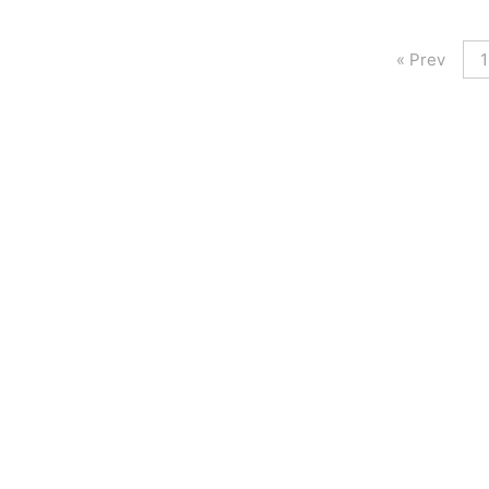
« Prev
1