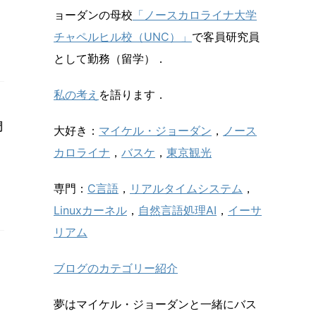
ョーダンの母校
「ノースカロライナ大学
チャペルヒル校（UNC）」
で客員研究員
として勤務（留学）．
私の考え
を語ります．
周
大好き：
マイケル・ジョーダン
，
ノース
カロライナ
，
バスケ
，
東京観光
専門：
C言語
，
リアルタイムシステム
，
Linuxカーネル
，
自然言語処理AI
，
イーサ
リアム
ブログのカテゴリー紹介
夢はマイケル・ジョーダンと一緒にバス