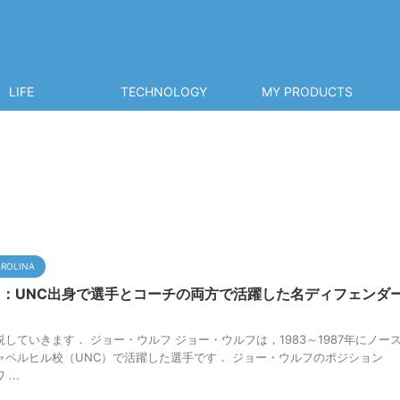
LIFE
TECHNOLOGY
MY PRODUCTS
AROLINA
：UNC出身で選手とコーチの両方で活躍した名ディフェンダ
していきます． ジョー・ウルフ ジョー・ウルフは，1983～1987年にノー
ャペルヒル校（UNC）で活躍した選手です． ジョー・ウルフのポジション
...