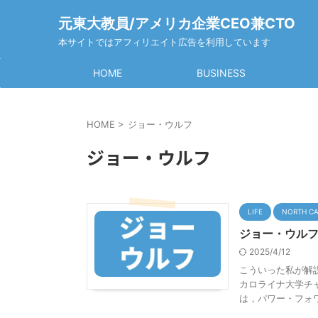
元東大教員/アメリカ企業CEO兼CTO
本サイトではアフィリエイト広告を利用しています
HOME
BUSINESS
HOME
>
ジョー・ウルフ
ジョー・ウルフ
LIFE
NORTH C
ジョー・ウルフ
2025/4/12
こういった私が解説
カロライナ大学チ
は，パワー・フォワ 