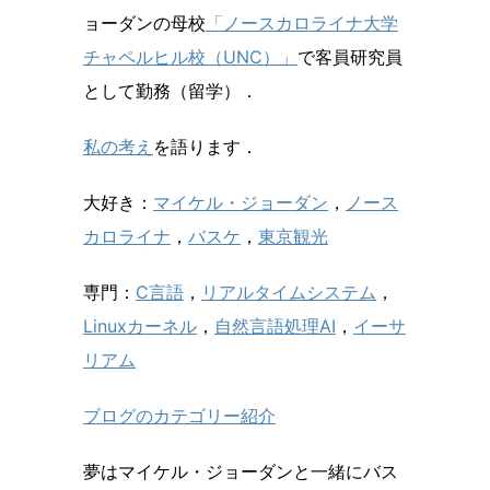
ョーダンの母校
「ノースカロライナ大学
チャペルヒル校（UNC）」
で客員研究員
として勤務（留学）．
私の考え
を語ります．
大好き：
マイケル・ジョーダン
，
ノース
カロライナ
，
バスケ
，
東京観光
専門：
C言語
，
リアルタイムシステム
，
Linuxカーネル
，
自然言語処理AI
，
イーサ
リアム
ブログのカテゴリー紹介
夢はマイケル・ジョーダンと一緒にバス