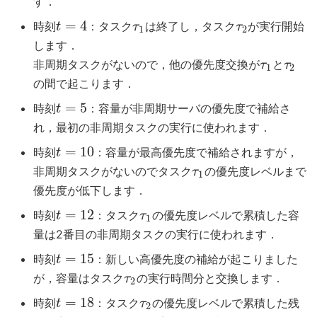
す．
=
4
時刻
：タスク
は終了し，タスク
が実行開始
t
τ
τ
1
2
します．
非周期タスクがないので，他の優先度交換が
と
τ
τ
1
2
の間で起こります．
=
5
時刻
：容量が非周期サーバの優先度で補給さ
t
れ，最初の非周期タスクの実行に使われます．
=
10
時刻
：容量が最高優先度で補給されますが，
t
非周期タスクがないのでタスク
の優先度レベルまで
τ
1
優先度が低下します．
=
12
時刻
：タスク
の優先度レベルで累積した容
t
τ
1
量は2番目の非周期タスクの実行に使われます．
=
15
時刻
：新しい高優先度の補給が起こりました
t
が，容量はタスク
の実行時間分と交換します．
τ
2
=
18
時刻
：タスク
の優先度レベルで累積した残
t
τ
2