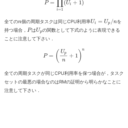
∏
=
(
+
1
)
P
U
i
=
1
i
=
/
全ての
個の周期タスクは同じCPU利用率
を
n
U
U
n
i
p
持つ場合，
は
の関数として下式のように表現できる
P
U
p
ことに注意して下さい．
n
U
(
)
p
=
+
1
P
n
全ての周期タスクが同じCPU利用率を保つ場合が，タスク
セットの最悪の場合なのはRMの証明から明らかなことに
注意して下さい．