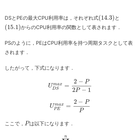
(
14.3
)
DSとPEの最大CPU利用率は，それぞれ式
と
(
15.1
)
からのCPU利用率の関数として表されます．
PSのように，PEはCPU利用率を持つ周期タスクとして表
されます．
したがって，下式になります．
2
−
P
=
m
a
x
U
2
−
1
D
S
P
2
−
P
=
m
a
x
U
P
E
P
ここで，
は以下になります．
P
n