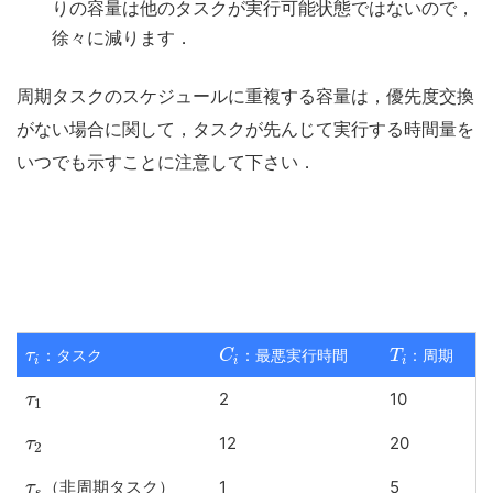
りの容量は他のタスクが実行可能状態ではないので，
徐々に減ります．
周期タスクのスケジュールに重複する容量は，優先度交換
がない場合に関して，タスクが先んじて実行する時間量を
いつでも示すことに注意して下さい．
：タスク
：最悪実行時間
：周期
τ
C
T
i
i
i
2
10
τ
1
12
20
τ
2
（非周期タスク）
1
5
τ
s