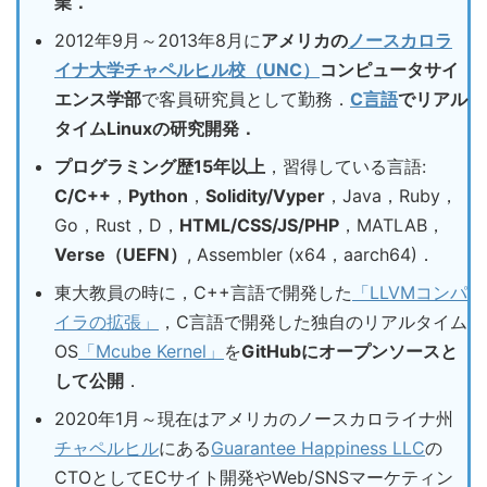
業．
2012年9月～2013年8月に
アメリカの
ノースカロラ
イナ大学チャペルヒル校（UNC）
コンピュータサイ
エンス学部
で客員研究員として勤務．
C言語
でリアル
タイムLinuxの研究開発．
プログラミング歴15年以上
，習得している言語:
C/C++
，
Python
，
Solidity/Vyper
，Java，Ruby，
Go，Rust，D，
HTML/CSS/JS/PHP
，MATLAB，
Verse（UEFN）
, Assembler (x64，aarch64)．
東大教員の時に，C++言語で開発した
「LLVMコンパ
イラの拡張」
，C言語で開発した独自のリアルタイム
OS
「Mcube Kernel」
を
GitHubにオープンソースと
して公開
．
2020年1月～現在はアメリカのノースカロライナ州
チャペルヒル
にある
Guarantee Happiness LLC
の
CTOとしてECサイト開発やWeb/SNSマーケティン