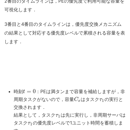
2番目のタイムラインは，PEの優先度で利用可能な容量を
可視化します．
3番目と4番目のタイムラインは，優先度交換メカニズム
の結果として対応する優先度レベルで累積される容量を表
します．
=
0
時刻
：PEは満タンまで容量を補給しますが，非
t
周期タスクがないので，容量
はタスク
の実行と
C
τ
1
s
交換されます．
結果として，タスク
は先に実行し，非周期サーバは
τ
1
タスク
の優先度レベルで1ユニット時間を蓄積しま
τ
1