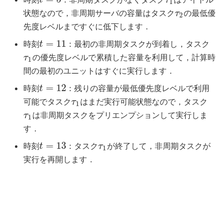
t
τ
1
状態なので，非周期サーバの容量はタスク
の最低優
τ
2
先度レベルまですぐに低下します．
=
11
時刻
：最初の非周期タスクが到着し，タスク
t
の優先度レベルで累積した容量を利用して，計算時
τ
1
間の最初のユニットはすぐに実行します．
=
12
時刻
：残りの容量が最低優先度レベルで利用
t
可能でタスク
はまだ実行可能状態なので，タスク
τ
1
は非周期タスクをプリエンプションして実行しま
τ
1
す．
=
13
時刻
：タスク
が終了して，非周期タスクが
t
τ
1
実行を再開します．