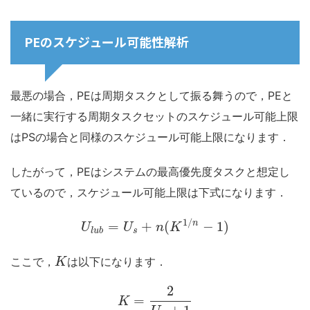
PEのスケジュール可能性解析
最悪の場合，PEは周期タスクとして振る舞うので，PEと
一緒に実行する周期タスクセットのスケジュール可能上限
はPSの場合と同様のスケジュール可能上限になります．
したがって，PEはシステムの最高優先度タスクと想定し
ているので，スケジュール可能上限は下式になります．
1
/
n
=
+
(
−
1
)
U
U
n
K
l
u
b
s
ここで，
は以下になります．
K
2
=
K