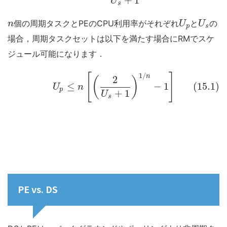
+
1
U
s
個の周期タスクとPEのCPU利用率がそれぞれ
と
の
n
U
U
p
s
場合，周期タスクセットは以下を満たす場合にRMでスケ
ジュール可能になります．
1
/
[
]
n
2
(
)
≤
−
1
(15.1)
U
n
p
+
1
U
s
PE vs. DS