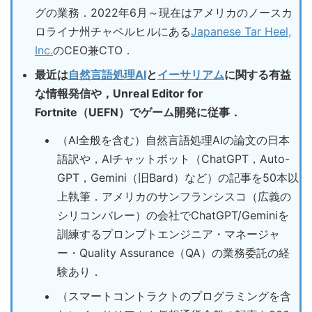
グの業務．2022年6月～現在はアメリカのノースカ
ロライナ州チャペルヒルにある
Japanese Tar Heel,
Inc.
のCEO兼CTO．
最近は
自然言語処理AI
と
イーサリアム
に関する有益
な情報発信や，Unreal Editor for
Fortnite（UEFN）でゲーム開発に従事．
（AI全般を含む）自然言語処理AIの論文の日本
語訳や，AIチャットボット（ChatGPT，Auto-
GPT，Gemini（旧Bard）など）の記事を50本以
上執筆．アメリカのサンフランシスコ（広義の
シリコンバレー）の会社でChatGPT/Geminiを
訓練するプロンプトエンジニア・マネージャ
ー・Quality Assurance（QA）の業務委託の経
験あり．
（スマートコントラクトのプログラミングを含