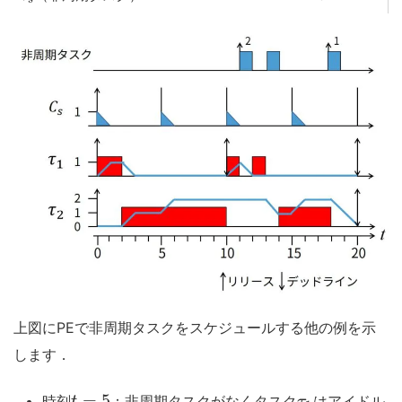
上図にPEで非周期タスクをスケジュールする他の例を示
します．
=
5
時刻
：非周期タスクがなくタスク
はアイドル