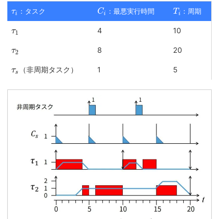
：タスク
：最悪実行時間
：周期
τ
C
T
i
i
i
4
10
τ
1
8
20
τ
2
（非周期タスク）
1
5
τ
s