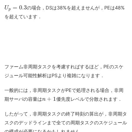
=
0.3
の場合，DSは38%を超えませんが，PEは48%
U
p
を超えています．
ファーム非周期タスクを考慮すればするほど，PEのスケ
ジュール可能性解析はPSより複雑になります．
一般的には，非周期タスクがPEで処理される場合，非周
+
1
期サーバの容量は
優先度レベルで分散されます．
n
したがって，非周期タスクの終了時刻の算出が，非周期タ
スクのデッドラインまで全ての周期タスクのスケジュール
の構成が必要になるかもしれません．