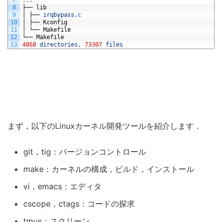
7
.
.
.
8
├──
lib
9
│
├──
irqbypass
.c
10
│
├──
Kconfig
11
│
└──
Makefile
12
└──
Makefile
13
4868
directories
,
73307
files
まず，以下のLinuxカーネル開発ツールを紹介します．
git，tig：バージョンコントロール
make：カーネルの構成，ビルド，インストール
vi，emacs：エディタ
cscope，ctags：コードの探求
tmux：スクリーン