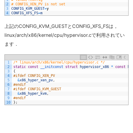
2
# CONFIG_XEN_PV is not set
3
CONFIG_KVM_GUEST
=
y
4
CONFIG_XFS_FS
=
m
上記のCONFIG_KVM_GUESTとCONFIG_XFS_FSは，
linux/arch/x86/kernel/cpu/hypervisor.cで利用されてい
ます．
C
1
/* linux/arch/x86/kernel/cpu/hypervisor.c */
2
static
const
__initconst 
struct
hypervisor_x86
*
const
hy
3
{
4
#ifdef CONFIG_XEN_PV
5
&
x86_hyper_xen_pv
,
6
#endif
7
#ifdef CONFIG_KVM_GUEST
8
&
x86_hyper_kvm
,
9
#endif
10
}
;