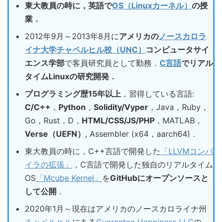
東大教員の時に，英語で
OS（Linuxカーネル）
の授
業．
2012年9月～2013年8月に
アメリカの
ノースカロラ
イナ大学チャペルヒル校（UNC）
コンピュータサイ
エンス学部
で客員研究員として勤務．
C言語
でリアル
タイムLinuxの研究開発．
プログラミング歴15年以上
，習得している言語:
C/C++
，
Python
，
Solidity/Vyper
，Java，Ruby，
Go，Rust，D，
HTML/CSS/JS/PHP
，MATLAB，
Verse（UEFN）
, Assembler (x64，aarch64)．
東大教員の時に，C++言語で開発した
「LLVMコンパ
イラの拡張」
，C言語で開発した独自のリアルタイム
OS
「Mcube Kernel」
を
GitHubにオープンソースと
して公開
．
2020年1月～現在はアメリカのノースカロライナ州