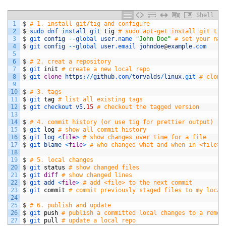
Shell
1
$
# 1. install git/tig and configure
2
$
sudo 
dnf 
install 
git 
tig
# sudo apt-get install git tig
3
$
git 
config
--
global 
user
.name
"John Doe"
# set your nam
4
$
git 
config
--
global 
user
.email
johndoe
@
example
.com
5
6
$
# 2. creat a repository
7
$
git 
init
# create a new local repo
8
$
git 
clone
https
:
/
/
github
.com
/
torvalds
/
linux
.git
# clone
9
10
$
# 3. tags
11
$
git 
tag
# list all existing tags
12
$
git 
checkout 
v5
.
15
# checkout the tagged version
13
14
$
# 4. commit history (or use tig for prettier output)
15
$
git 
log
# show all commit history
16
$
git 
log
<
file
>
# show changes over time for a file
17
$
git 
blame
<
file
>
# who changed what and when in <file>
18
19
$
# 5. local changes
20
$
git 
status
# show changed files
21
$
git 
diff
# show changed lines
22
$
git 
add
<
file
>
# add <file> to the next commit
23
$
git 
commit
# commit previously staged files to my local
24
25
$
# 6. publish and update
26
$
git 
push
# publish a committed local changes to a remot
27
$
git 
pull
# update a local repo