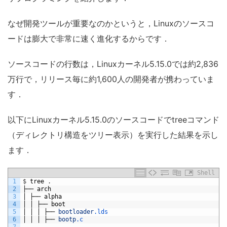
なぜ開発ツールが重要なのかというと，Linuxのソースコ
ードは膨大で非常に速く進化するからです．
ソースコードの行数は，Linuxカーネル5.15.0では約2,836
万行で，リリース毎に約1,600人の開発者が携わっていま
す．
以下にLinuxカーネル5.15.0のソースコードでtreeコマンド
（ディレクトリ構造をツリー表示）を実行した結果を示し
ます．
Shell
1
$
tree
.
2
├──
arch
3
│
├──
alpha
4
│
│
├──
boot
5
│
│
│
├──
bootloader
.lds
6
│
│
│
├──
bootp
.c