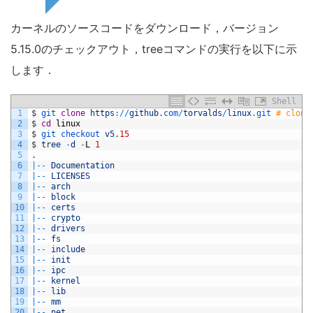
カーネルのソースコードをダウンロード，バージョン
5.15.0のチェックアウト，treeコマンドの実行を以下に示
します．
Shell
1
$
git 
clone
https
:
/
/
github
.com
/
torvalds
/
linux
.git
# clone
2
$
cd
linux
3
$
git 
checkout 
v5
.
15
4
$
tree
-
d
-
L
1
5
.
6
|
--
Documentation
7
|
--
LICENSES
8
|
--
arch
9
|
--
block
10
|
--
certs
11
|
--
crypto
12
|
--
drivers
13
|
--
fs
14
|
--
include
15
|
--
init
16
|
--
ipc
17
|
--
kernel
18
|
--
lib
19
|
--
mm
20
|
--
net