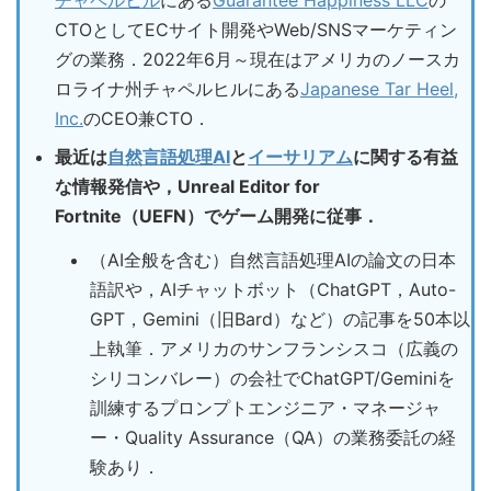
チャペルヒル
にある
Guarantee Happiness LLC
の
CTOとしてECサイト開発やWeb/SNSマーケティン
グの業務．2022年6月～現在はアメリカのノースカ
ロライナ州チャペルヒルにある
Japanese Tar Heel,
Inc.
のCEO兼CTO．
最近は
自然言語処理AI
と
イーサリアム
に関する有益
な情報発信や，Unreal Editor for
Fortnite（UEFN）でゲーム開発に従事．
（AI全般を含む）自然言語処理AIの論文の日本
語訳や，AIチャットボット（ChatGPT，Auto-
GPT，Gemini（旧Bard）など）の記事を50本以
上執筆．アメリカのサンフランシスコ（広義の
シリコンバレー）の会社でChatGPT/Geminiを
訓練するプロンプトエンジニア・マネージャ
ー・Quality Assurance（QA）の業務委託の経
験あり．