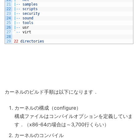
21
|
--
samples
22
|
--
scripts
23
|
--
security
24
|
--
sound
25
|
--
tools
26
|
--
usr
27
`
--
virt
28
29
22
directories
カーネルのビルド手順は以下になります．
カーネルの構成（configure）
構成ファイルはコンパイルオプションを定義していま
す．（x86-64の場合は～3,700行くらい）
カーネルのコンパイル