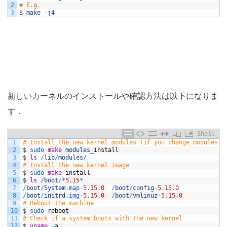
2
# E.g.
3
$
make
-
j4
新しいカーネルのインストールや確認方法は以下になりま
す．
Shell
1
# Install the new kernel modules (if you change modules)
2
$
sudo 
make
modules
_
install
3
$
ls
/
lib
/
modules
/
4
# Install the new kernel image
5
$
sudo 
make
install
6
$
ls
/
boot
/
*
5.15
*
7
/
boot
/
System
.map
-
5.15.0
/
boot
/
config
-
5.15.0
8
/
boot
/
initrd
.img
-
5.15.0
/
boot
/
vmlinuz
-
5.15.0
9
# Reboot the machine
10
$
sudo 
reboot
11
# Check if a system boots with the new kernel
12
$
uname
-
a