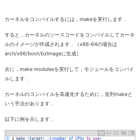
カーネルをコンパイルするには，makeを実行します．
すると，カーネルのソースコードをコンパイルしてカーネ
ルのイメージが作成されます．（x86-64の場合は
arch/x86/boot/bzImageに生成）
次に，make modulesを実行して，モジュールをコンパイ
ルします．
カーネルのコンパイルを高速化するために，並列makeと
いう手法があります．
以下に例を示します．
1
$
make
<
target
>
-
j
<
number 
of 
CPUs 
to
use
>