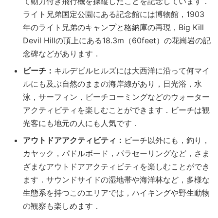
て動力付き飛行機を操縦したことを記念しています．
ライト兄弟国定公園にある記念館には博物館，1903
年のライト兄弟のキャンプと格納庫の再現，Big Kill
Devil Hillの頂上にある18.3m（60feet）の花崗岩の記
念碑などがあります．
ビーチ：
キルデビルヒルズには大西洋に沿って何マイ
ルにも及ぶ自然のままの海岸線があり，日光浴，水
泳，サーフィン，ビーチコーミングなどのウォーター
アクティビティを楽しむことができます．ビーチは観
光客にも地元の人にも人気です．
アウトドアアクティビティ：
ビーチ以外にも，釣り，
カヤック，パドルボード，パラセーリングなど，さま
ざまなアウトドアアクティビティを楽しむことができ
ます．サウンドサイドの湿地帯や海洋林など，多様な
生態系を持つこのエリアでは，ハイキングや野生動物
の観察も楽しめます．