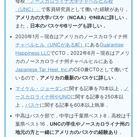
母校
「ノースカロライナ大学チャペルヒル校
（UNC）」
で客員研究員として働いた経験があり，
アメリカの大学バスケ（NCAA）やNBAに詳しい．
また，
日本のバスケやBリーグも詳しい．
2020年1月～現在はアメリカのノースカロライナ州
チャペルヒル（UNCがある町）
にある
Guarantee
Happiness LLC
でCTO，2022年6月～現在はアメリ
カのノースカロライナ州チャペルヒルにある
Japanese Tar Heel, Inc.
のCEO兼CTOとして働いて
いるので，
アメリカの最新のバスケに詳しい
．
マイケル・ジョーダン
に関する記事を70本以上，
ノ
ースカロライナ州やUNC
に関する記事を250本以
上，
バスケ
に関する記事を60本以上執筆．
中高はバスケ部で，中学は千葉県ベスト8，高校は千
葉県ベスト16．
UNCの学生やノースカロライナ州の
地元の方と一緒にアメリカのバスケの経験あり
．