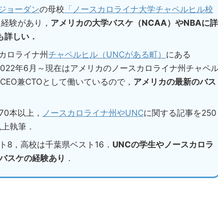
ジョーダン
の母校
「ノースカロライナ大学チャペルヒル校
た経験があり，
アメリカの大学バスケ（NCAA）やNBAに詳
も詳しい．
スカロライナ州
チャペルヒル（UNCがある町）
にある
2022年6月～現在はアメリカのノースカロライナ州チャペ
CEO兼CTOとして働いているので，
アメリカの最新のバス
70本以上，
ノースカロライナ州やUNC
に関する記事を250
以上執筆．
ト8，高校は千葉県ベスト16．
UNCの学生やノースカロラ
バスケの経験あり
．