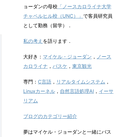
ョーダンの母校
「ノースカロライナ大学
チャペルヒル校（UNC）」
で客員研究員
として勤務（留学）．
私の考え
を語ります．
大好き：
マイケル・ジョーダン
，
ノース
カロライナ
，
バスケ
，
東京観光
専門：
C言語
，
リアルタイムシステム
，
Linuxカーネル
，
自然言語処理AI
，
イーサ
リアム
ブログのカテゴリー紹介
夢はマイケル・ジョーダンと一緒にバス