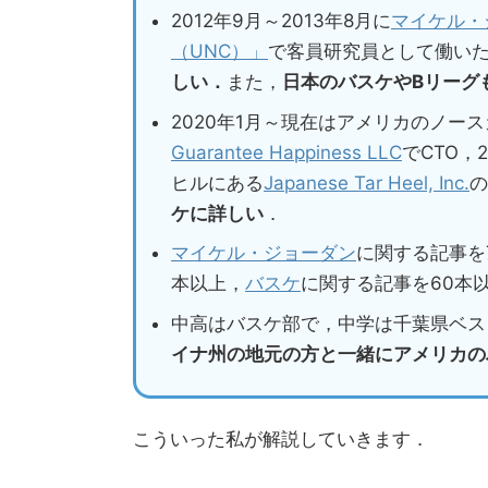
2012年9月～2013年8月に
マイケル・
（UNC）」
で客員研究員として働い
しい．
また，
日本のバスケやBリーグ
2020年1月～現在はアメリカのノー
Guarantee Happiness LLC
でCTO，
ヒルにある
Japanese Tar Heel, Inc.
の
ケに詳しい
．
マイケル・ジョーダン
に関する記事を
本以上，
バスケ
に関する記事を60本
中高はバスケ部で，中学は千葉県ベス
イナ州の地元の方と一緒にアメリカの
こういった私が解説していきます．