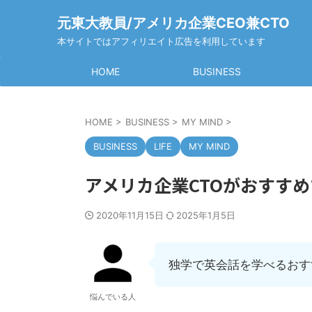
元東大教員/アメリカ企業CEO兼CTO
本サイトではアフィリエイト広告を利用しています
HOME
BUSINESS
HOME
>
BUSINESS
>
MY MIND
>
BUSINESS
LIFE
MY MIND
アメリカ企業CTOがおすすめす
2020年11月15日
2025年1月5日
独学で英会話を学べるおすす
悩んでいる人