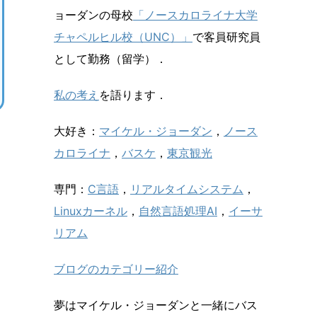
ョーダンの母校
「ノースカロライナ大学
チャペルヒル校（UNC）」
で客員研究員
として勤務（留学）．
私の考え
を語ります．
大好き：
マイケル・ジョーダン
，
ノース
カロライナ
，
バスケ
，
東京観光
専門：
C言語
，
リアルタイムシステム
，
Linuxカーネル
，
自然言語処理AI
，
イーサ
リアム
ブログのカテゴリー紹介
夢はマイケル・ジョーダンと一緒にバス