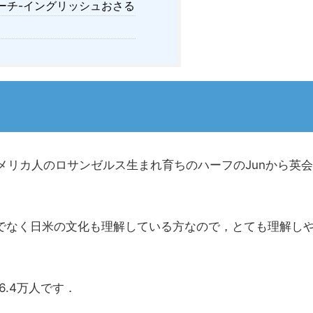
ーチ-イングリッシュおさる
アメリカ人のロサンゼルス生まれ育ちのハーフのJunから英会
けでなく日米の文化も理解している方なので，とても理解し
6.4万人です．