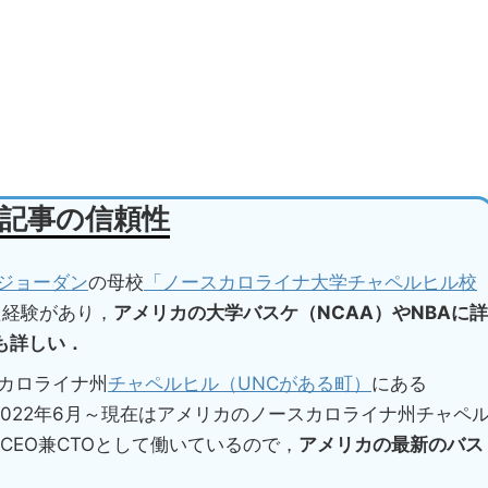
記事の信頼性
ジョーダン
の母校
「ノースカロライナ大学チャペルヒル校
た経験があり，
アメリカの大学バスケ（NCAA）やNBAに詳
も詳しい．
スカロライナ州
チャペルヒル（UNCがある町）
にある
2022年6月～現在はアメリカのノースカロライナ州チャペ
CEO兼CTOとして働いているので，
アメリカの最新のバス