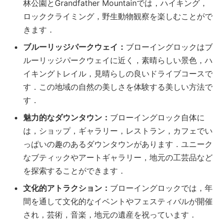
林公園とGrandfather Mountainでは，ハイキング，
ロッククライミング，野生動物観察を楽しむことがで
きます．
ブルーリッジパークウェイ：
ブローイングロックはブ
ルーリッジパークウェイに近く，素晴らしい景色，ハ
イキングトレイル，見晴らしの良いドライブコースで
す．この地域の自然の美しさを体験する美しい方法で
す．
魅力的なダウンタウン：
ブローイングロック自体に
は，ショップ，ギャラリー，レストラン，カフェでい
っぱいの趣のあるダウンタウンがあります．ユニーク
なブティックやアートギャラリー，地元の工芸品など
を探索することができます．
文化的アトラクション：
ブローイングロックでは，年
間を通して文化的なイベントやフェスティバルが開催
され，芸術，音楽，地元の遺産を祝っています．