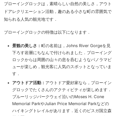
ブローイングロックは，素晴らしい自然の美しさ，アウト
ドアレクリエーション活動，趣のある小さな町の雰囲気で
知られる人気の観光地です．
ブローイングロックの特徴は以下になります．
景観の美しさ：
町の名前は，Johns River Gorgeを見
下ろす岩層にちなんで付けられました．ブローイング
ロックからは周囲の山々の息を呑むようなパノラマビ
ューが楽しめ，観光客に人気のスポットとなっていま
す．
アウトドア活動：
アウトドア愛好家なら，ブローイン
グロックでたくさんのアクティビティが楽しめます．
ブルーリッジパークウェイ沿いのMoses H. Cone
Memorial ParkやJulian Price Memorial Parkなどの
ハイキングトレイルがあります．近くのピスガ国立森