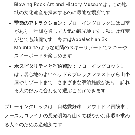
Blowing Rock Art and History Museumは，この地
域の文化遺産を探索するのに最適な場所です．
季節のアトラクション：
ブローイングロックには四季
があり，年間を通して人気の観光地です．秋には紅葉
がとても綺麗です．冬にはAppalachian Ski
Mountainのような近隣のスキーリゾートでスキーや
スノーボードを楽しめます．
ホスピタリティと宿泊施設：
ブローイングロックに
は，居心地のよいベッド＆ブレックファストから山小
屋やリゾートまで，さまざまな宿泊施設があり，訪れ
る人の好みに合わせて選ぶことができます．
ブローイングロックは，自然愛好家，アウトドア冒険家，
ノースカロライナの風光明媚な山々で穏やかな休暇を求め
る人々のための避難所です．