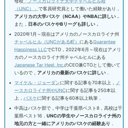
母校
「ノースカロライナ大学チャペルヒル校
（UNC）」
で客員研究員として働いた経験があり，
アメリカの大学バスケ（NCAA）やNBAに詳しい．
また，
日本のバスケやBリーグも詳しい．
2020年1月～現在はアメリカのノースカロライナ州
チャペルヒル（UNCがある町）
にある
Guarantee
Happiness LLC
でCTO，2022年6月～現在はアメリ
カのノースカロライナ州チャペルヒルにある
Japanese Tar Heel, Inc.
のCEO兼CTOとして働いて
いるので，
アメリカの最新のバスケに詳しい
．
マイケル・ジョーダン
に関する記事を70本以上，
ノ
ースカロライナ州やUNC
に関する記事を250本以
上，
バスケ
に関する記事を60本以上執筆．
中高はバスケ部で，中学は千葉県ベスト8，高校は千
葉県ベスト16．
UNCの学生やノースカロライナ州の
地元の方と一緒にアメリカのバスケの経験あり
．