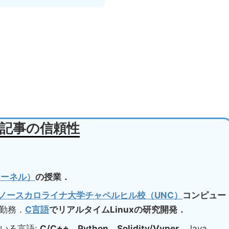
記事の信頼性
xカーネル）
の授業．
ノースカロライナ大学チャペルヒル校（UNC）
コンピュー
勤務．
C言語
でリアルタイムLinuxの研究開発．
いる言語:
C/C++
，
Python
，
Solidity/Vyper
，Java，