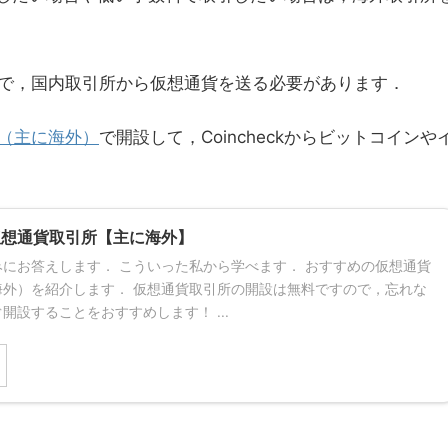
で，国内取引所から仮想通貨を送る必要があります．
（主に海外）
で開設して，Coincheckからビットコインや
仮想通貨取引所【主に海外】
にお答えします． こういった私から学べます． おすすめの仮想通貨
海外）を紹介します． 仮想通貨取引所の開設は無料ですので，忘れな
開設することをおすすめします！ ...