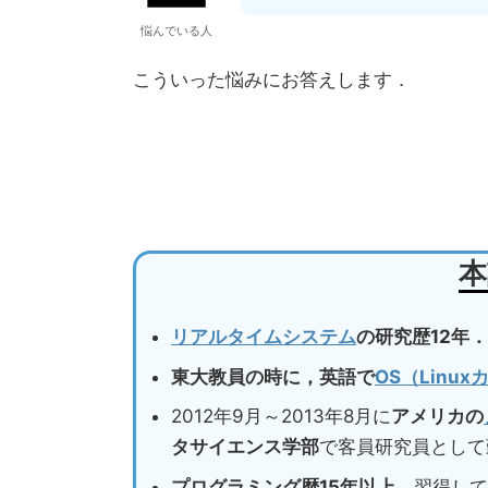
悩んでいる人
こういった悩みにお答えします．
本
リアルタイムシステム
の研究歴12年．
東大教員の時に，英語で
OS（Linu
2012年9月～2013年8月に
アメリカの
タサイエンス学部
で客員研究員として
プログラミング歴15年以上
，習得して