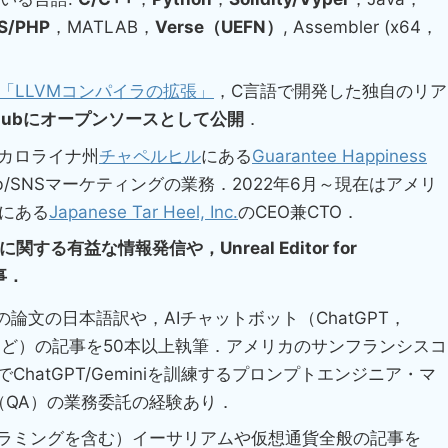
S/PHP
，MATLAB，
Verse（UEFN）
, Assembler (x64，
「LLVMコンパイラの拡張」
，C言語で開発した独自のリア
tHubにオープンソースとして公開
．
スカロライナ州
チャペルヒル
にある
Guarantee Happiness
b/SNSマーケティングの業務．2022年6月～現在はアメリ
にある
Japanese Tar Heel, Inc.
のCEO兼CTO．
に関する有益な情報発信や，Unreal Editor for
事．
の論文の日本語訳や，AIチャットボット（ChatGPT，
ard）など）の記事を50本以上執筆．アメリカのサンフランシスコ
hatGPT/Geminiを訓練するプロンプトエンジニア・マ
ance（QA）の業務委託の経験あり．
ラミングを含む）イーサリアムや仮想通貨全般の記事を