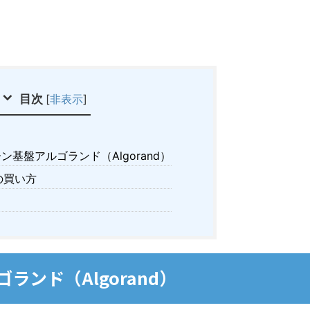
目次
[
非表示
]
基盤アルゴランド（Algorand）
の買い方
ンド（Algorand）