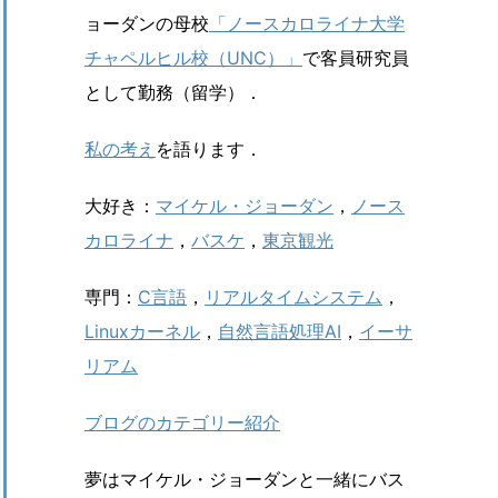
ョーダンの母校
「ノースカロライナ大学
チャペルヒル校（UNC）」
で客員研究員
として勤務（留学）．
私の考え
を語ります．
大好き：
マイケル・ジョーダン
，
ノース
カロライナ
，
バスケ
，
東京観光
専門：
C言語
，
リアルタイムシステム
，
Linuxカーネル
，
自然言語処理AI
，
イーサ
リアム
ブログのカテゴリー紹介
夢はマイケル・ジョーダンと一緒にバス