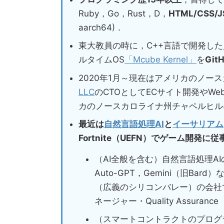
Ruby，Go，Rust，D，
HTML/CSS/J
aarch64)．
東大教員の時に，C++言語で開発した
ルタイムOS
「Mcube Kernel」
を
Gi
2020年1月～現在はアメリカのノー
LLC
のCTOとしてECサイト開発やWe
カのノースカロライナ州チャペルヒル
最近は
自然言語処理AI
と
イーサリアム
Fortnite（UEFN）でゲーム開発に従
（AI全般を含む）自然言語処理AI
Auto-GPT，Gemini（旧B
（広義のシリコンバレー）の会社でC
ネージャー・Quality Assur
（スマートコントラクトのプログ