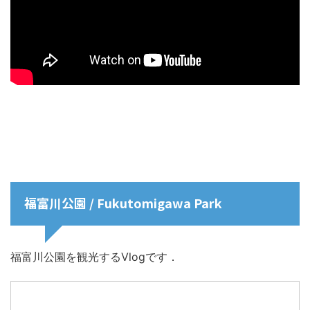
福富川公園 / Fukutomigawa Park
福富川公園を観光するVlogです．