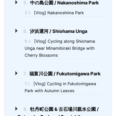
5.
中の島公園 / Nakanoshima Park
5.1.
[Vlog] Nakanoshima Park
6.
汐浜運河 / Shiohama Unga
6.1.
[Vlog] Cycling along Shiohama
Unga near Minamibiraki Bridge with
Cherry Blossoms
7.
福富川公園 / Fukutomigawa Park
7.1.
[Vlog] Cycling in Fukutomigawa
Park with Autumn Leaves
8.
牡丹町公園 & 古石場川親水公園 /