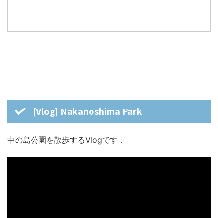
[Vlog] Nakanoshima Park
中の島公園を散歩するVlogです．