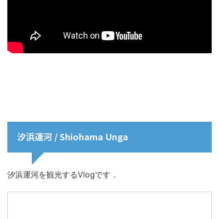
汐浜運河 / Shiohama Unga
汐浜運河を観光するVlogです．