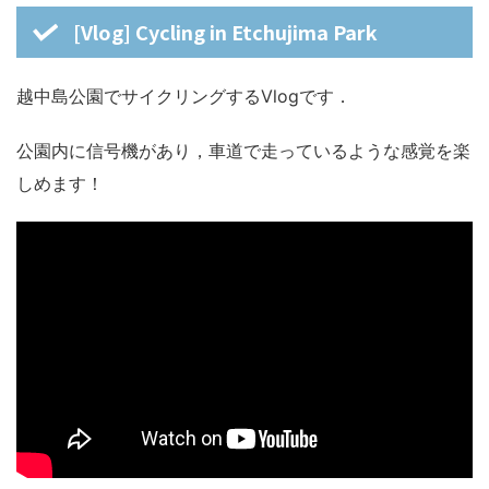
[Vlog] Cycling in Etchujima Park
越中島公園でサイクリングするVlogです．
公園内に信号機があり，車道で走っているような感覚を楽
しめます！