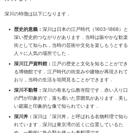
深川の特徴は以下になります．
歴史的意義：
深川は日本の江戸時代（1603-1868）と
深い歴史的つながりがあります．当時は賑やかな歓楽
街として知られ，当時の芸術や文化を楽しもうとする
人々に人気の場所でした．
深川江戸資料館：
江戸の歴史と文化を知ることができ
る博物館です．江戸時代の街並みや建物が再現されて
おり，当時の生活を垣間見ることができます．
深川不動尊：
深川の有名な仏教寺院です．赤い入り口
の門が印象的で，落ち着いた雰囲気があります．美し
い庭園と印象的な像で知られています．
深川丼：
深川は「深川丼」と呼ばれる名物料理で知ら
れています．深川は東京湾の近くに位置しているた
め，一般的に魚介類を使った丼料理です．