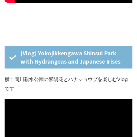
[Vlog] Yokojikkengawa Shinsui Park
with Hydrangeas and Japanese Irises
横十間川親水公園の紫陽花とハナショウブを楽しむVlog
です．