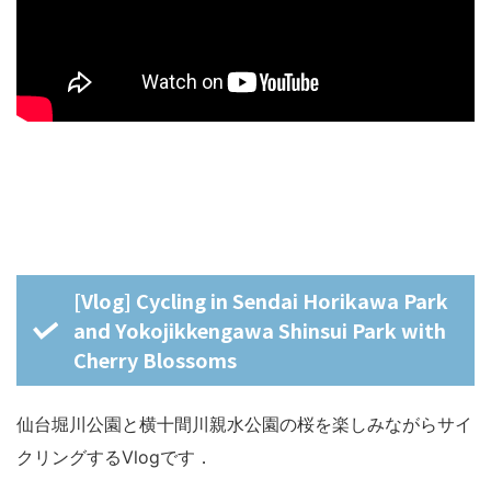
[Vlog] Cycling in Sendai Horikawa Park
and Yokojikkengawa Shinsui Park with
Cherry Blossoms
仙台堀川公園と横十間川親水公園の桜を楽しみながらサイ
クリングするVlogです．