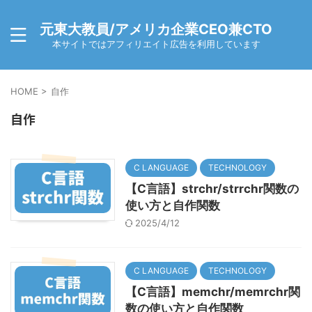
元東大教員/アメリカ企業CEO兼CTO
本サイトではアフィリエイト広告を利用しています
HOME
>
自作
自作
C LANGUAGE
TECHNOLOGY
【C言語】strchr/strrchr関数の
使い方と自作関数
2025/4/12
C LANGUAGE
TECHNOLOGY
【C言語】memchr/memrchr関
数の使い方と自作関数