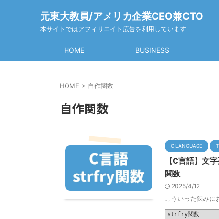
元東大教員/アメリカ企業CEO兼CTO
本サイトではアフィリエイト広告を利用しています
HOME
BUSINESS
HOME
>
自作関数
自作関数
C LANGUAGE
T
【C言語】文字
関数
2025/4/12
こういった悩みにお
strfry関数