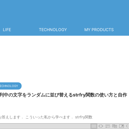
LIFE
TECHNOLOGY
MY PRODUCTS
ECHNOLOGY
列中の文字をランダムに並び替えるstrfry関数の使い方と自作
答えします． こういった私から学べます． strfry関数
C