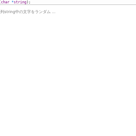
(
char
*
string
)
;
列string中の文字をランダム ...