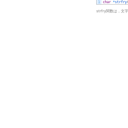
1
char
*
strfry
strfry関数は，文字