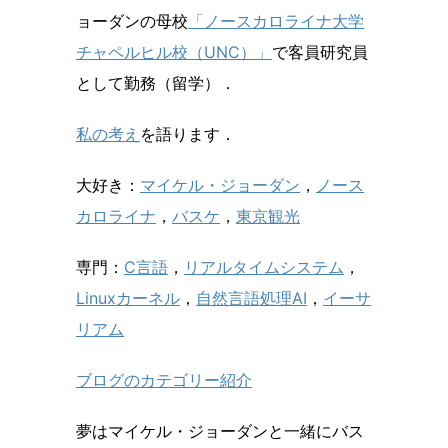
ョーダンの母校
「ノースカロライナ大学
チャペルヒル校（UNC）」
で客員研究員
として勤務（留学）．
私の考え
を語ります．
大好き：
マイケル・ジョーダン
，
ノース
カロライナ
，
バスケ
，
東京観光
専門：
C言語
，
リアルタイムシステム
，
Linuxカーネル
，
自然言語処理AI
，
イーサ
リアム
ブログのカテゴリー紹介
夢はマイケル・ジョーダンと一緒にバス