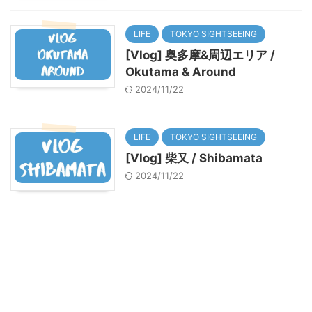
LIFE
TOKYO SIGHTSEEING
[Vlog] 奥多摩&周辺エリア /
Okutama & Around
2024/11/22
LIFE
TOKYO SIGHTSEEING
[Vlog] 柴又 / Shibamata
2024/11/22