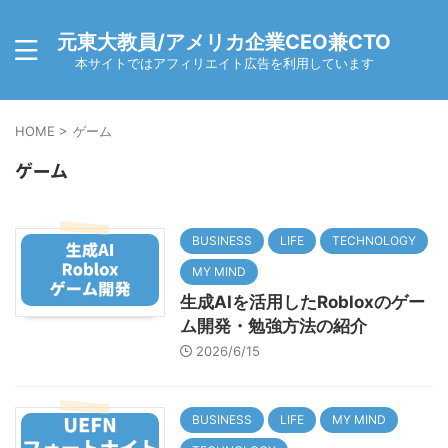
元東大教員/アメリカ企業CEO兼CTO
本サイトではアフィリエイト広告を利用しています
HOME
>
ゲーム
ゲーム
BUSINESS
LIFE
TECHNOLOGY
MY MIND
生成AIを活用したRobloxのゲー
ム開発・勉強方法の紹介
2026/6/15
BUSINESS
LIFE
MY MIND