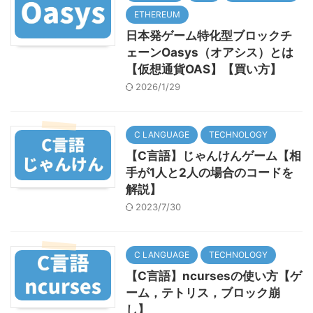
ETHEREUM
日本発ゲーム特化型ブロックチ
ェーンOasys（オアシス）とは
【仮想通貨OAS】【買い方】
2026/1/29
C LANGUAGE
TECHNOLOGY
【C言語】じゃんけんゲーム【相
手が1人と2人の場合のコードを
解説】
2023/7/30
C LANGUAGE
TECHNOLOGY
【C言語】ncursesの使い方【ゲ
ーム，テトリス，ブロック崩
し】