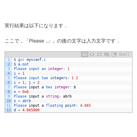
実行結果は以下になります．
ここで，「Please ...: 」の後の文字は入力文字です．
Shell
1
$
gcc 
myscanf
.c
2
$
a
.out
3
Please 
input 
an 
integer
:
1
4
i
=
1
5
Please 
input 
two 
integers
:
1
2
6
i
=
1
,
j
=
2
7
Please 
input
a
hex 
integer
:
b
8
x
=
0xb
9
Please 
input
a
string
:
abrb
10
s
=
abrb
11
Please 
input
a
floating 
point
:
4.665
12
d
=
4.665000