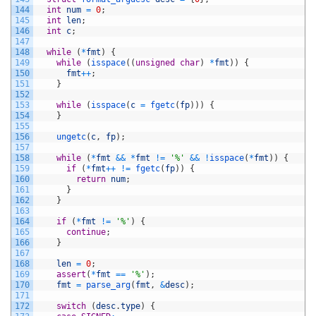
144
int
num
=
0
;
145
int
len
;
146
int
c
;
147
148
while
(
*
fmt
)
{
149
while
(
isspace
(
(
unsigned
char
)
*
fmt
)
)
{
150
fmt
++
;
151
}
152
153
while
(
isspace
(
c
=
fgetc
(
fp
)
)
)
{
154
}
155
156
ungetc
(
c
,
fp
)
;
157
158
while
(
*
fmt
&&
*
fmt
!=
'%'
&&
!
isspace
(
*
fmt
)
)
{
159
if
(
*
fmt
++
!=
fgetc
(
fp
)
)
{
160
return
num
;
161
}
162
}
163
164
if
(
*
fmt
!=
'%'
)
{
165
continue
;
166
}
167
168
len
=
0
;
169
assert
(
*
fmt
==
'%'
)
;
170
fmt
=
parse_arg
(
fmt
,
&
desc
)
;
171
172
switch
(
desc
.
type
)
{