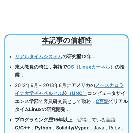
本記事の信頼性
リアルタイムシステム
の研究歴12年．
東大教員の時に，英語で
OS（Linuxカーネル）
の授
業．
2012年9月～2013年8月に
アメリカの
ノースカロラ
イナ大学チャペルヒル校（UNC）
コンピュータサイ
エンス学部
で客員研究員として勤務．
C言語
でリアル
タイムLinuxの研究開発．
プログラミング歴15年以上
，習得している言語:
C/C++
，
Python
，
Solidity/Vyper
，Java，Ruby，