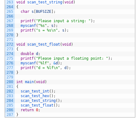
263
void
scan_test_string
(
void
)
264
{
265
char
s
[
BUFSIZE
]
;
266
267
printf
(
"Please input a string: "
)
;
268
myscanf
(
"%s"
,
s
)
;
269
printf
(
"s = %s\n"
,
s
)
;
270
}
271
272
void
scan_test_float
(
void
)
273
{
274
double
d
;
275
printf
(
"Please input a floating point: "
)
;
276
myscanf
(
"%lf"
,
&
d
)
;
277
printf
(
"d = %lf\n"
,
d
)
;
278
}
279
280
int
main
(
void
)
281
{
282
scan_test_int
(
)
;
283
scan_test_hex
(
)
;
284
scan_test_string
(
)
;
285
scan_test_float
(
)
;
286
return
0
;
287
}