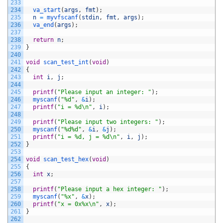
233
234
va_start
(
args
,
fmt
)
;
235
n
=
myvfscanf
(
stdin
,
fmt
,
args
)
;
236
va_end
(
args
)
;
237
238
return
n
;
239
}
240
241
void
scan_test_int
(
void
)
242
{
243
int
i
,
j
;
244
245
printf
(
"Please input an integer: "
)
;
246
myscanf
(
"%d"
,
&
i
)
;
247
printf
(
"i = %d\n"
,
i
)
;
248
249
printf
(
"Please input two integers: "
)
;
250
myscanf
(
"%d%d"
,
&
i
,
&
j
)
;
251
printf
(
"i = %d, j = %d\n"
,
i
,
j
)
;
252
}
253
254
void
scan_test_hex
(
void
)
255
{
256
int
x
;
257
258
printf
(
"Please input a hex integer: "
)
;
259
myscanf
(
"%x"
,
&
x
)
;
260
printf
(
"x = 0x%x\n"
,
x
)
;
261
}
262