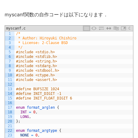
myscanf関数の自作コードは以下になります．
myscanf.c
C
1
/*
2
 * Author: Hiroyuki Chishiro
3
 * License: 2-Clause BSD
4
 */
5
#include <stdio.h>
6
#include <stdlib.h>
7
#include <string.h>
8
#include <stdarg.h>
9
#include <stdbool.h>
10
#include <ctype.h>
11
#include <assert.h>
12
13
#define BUFSIZE 1024
14
#define INIT_DIGIT -1
15
#define INIT_FLOAT_DIGIT 6
16
17
enum
format_arglen
{
18
INT
=
0
,
19
LONG
,
20
}
;
21
22
enum
format_argtype
{
23
NONE
=
0
,