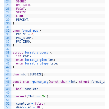
24
SIGNED
,
25
UNSIGNED
,
26
FLOAT
,
27
STRING
,
28
CHAR
,
29
PERCENT
,
30
}
;
31
32
enum
format_pad
{
33
PAD_NO
=
0
,
34
PAD_BLANK
,
35
PAD_ZERO
,
36
}
;
37
38
struct
format_argdesc
{
39
int
radix
;
40
enum
format_arglen 
len
;
41
enum
format_argtype 
type
;
42
}
;
43
44
char
sbuf
[
BUFSIZE
]
;
45
46
const
char
*
parse_arg
(
const
char
*
fmt
,
struct
format_arg
47
{
48
bool
complete
;
49
50
assert
(
*
fmt
==
'%'
)
;
51
52
complete
=
false
;
53
desc
->
len
=
INT
;