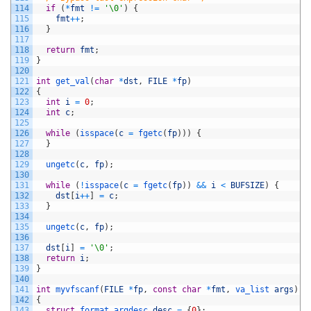
114
if
(
*
fmt
!=
'\0'
)
{
115
fmt
++
;
116
}
117
118
return
fmt
;
119
}
120
121
int
get_val
(
char
*
dst
,
FILE
*
fp
)
122
{
123
int
i
=
0
;
124
int
c
;
125
126
while
(
isspace
(
c
=
fgetc
(
fp
)
)
)
{
127
}
128
129
ungetc
(
c
,
fp
)
;
130
131
while
(
!
isspace
(
c
=
fgetc
(
fp
)
)
&&
i
<
BUFSIZE
)
{
132
dst
[
i
++
]
=
c
;
133
}
134
135
ungetc
(
c
,
fp
)
;
136
137
dst
[
i
]
=
'\0'
;
138
return
i
;
139
}
140
141
int
myvfscanf
(
FILE
*
fp
,
const
char
*
fmt
,
va_list 
args
)
142
{
143
struct
format_argdesc 
desc
=
{
0
}
;