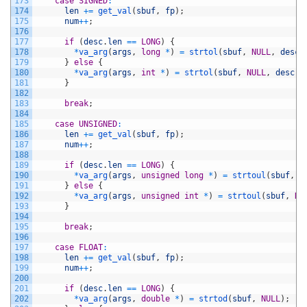
173
case
SIGNED
:
174
len
+=
get_val
(
sbuf
,
fp
)
;
175
num
++
;
176
177
if
(
desc
.
len
==
LONG
)
{
178
*
va_arg
(
args
,
long
*
)
=
strtol
(
sbuf
,
NULL
,
desc
.
179
}
else
{
180
*
va_arg
(
args
,
int
*
)
=
strtol
(
sbuf
,
NULL
,
desc
.
r
181
}
182
183
break
;
184
185
case
UNSIGNED
:
186
len
+=
get_val
(
sbuf
,
fp
)
;
187
num
++
;
188
189
if
(
desc
.
len
==
LONG
)
{
190
*
va_arg
(
args
,
unsigned
long
*
)
=
strtoul
(
sbuf
,
N
191
}
else
{
192
*
va_arg
(
args
,
unsigned
int
*
)
=
strtoul
(
sbuf
,
NU
193
}
194
195
break
;
196
197
case
FLOAT
:
198
len
+=
get_val
(
sbuf
,
fp
)
;
199
num
++
;
200
201
if
(
desc
.
len
==
LONG
)
{
202
*
va_arg
(
args
,
double
*
)
=
strtod
(
sbuf
,
NULL
)
;