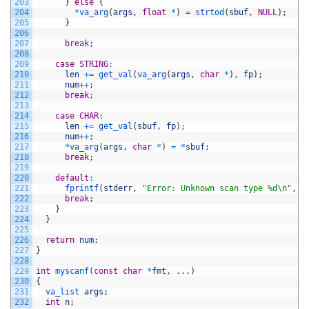
203
}
else
{
204
*
va_arg
(
args
,
float
*
)
=
strtod
(
sbuf
,
NULL
)
;
205
}
206
207
break
;
208
209
case
STRING
:
210
len
+=
get_val
(
va_arg
(
args
,
char
*
)
,
fp
)
;
211
num
++
;
212
break
;
213
214
case
CHAR
:
215
len
+=
get_val
(
sbuf
,
fp
)
;
216
num
++
;
217
*
va_arg
(
args
,
char
*
)
=
*
sbuf
;
218
break
;
219
220
default
:
221
fprintf
(
stderr
,
"Error: Unknown scan type %d\n"
,
d
222
break
;
223
}
224
}
225
226
return
num
;
227
}
228
229
int
myscanf
(
const
char
*
fmt
,
.
.
.
)
230
{
231
va_list 
args
;
232
int
n
;