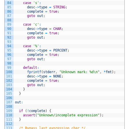
84
case
's'
:
85
desc
->
type
=
STRING
;
86
complete
=
true
;
87
goto
out
;
88
89
case
'c'
:
90
desc
->
type
=
CHAR
;
91
complete
=
true
;
92
goto
out
;
93
94
case
'%'
:
95
desc
->
type
=
PERCENT
;
96
complete
=
true
;
97
goto
out
;
98
99
default
:
100
fprintf
(
stderr
,
"Unknown mark: %d\n"
,
*
fmt
)
;
101
desc
->
type
=
NONE
;
102
complete
=
true
;
103
goto
out
;
104
}
105
}
106
107
out
:
108
109
if
(
!
complete
)
{
110
assert
(
"Unknown/incomplete expression"
)
;
111
}
112
113
/* Bypass last expression char */