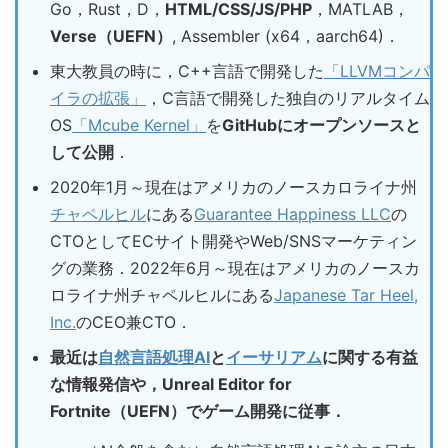
Go，Rust，D，
HTML/CSS/JS/PHP
，MATLAB，
Verse（UEFN）
, Assembler (x64，aarch64)．
東大教員の時に，C++言語で開発した
「LLVMコンパ
イラの拡張」
，C言語で開発した独自のリアルタイム
OS
「Mcube Kernel」
を
GitHubにオープンソースと
して公開
．
2020年1月～現在はアメリカのノースカロライナ州
チャペルヒル
にある
Guarantee Happiness LLC
の
CTOとしてECサイト開発やWeb/SNSマーケティン
グの業務．2022年6月～現在はアメリカのノースカ
ロライナ州チャペルヒルにある
Japanese Tar Heel,
Inc.
のCEO兼CTO．
最近は
自然言語処理AI
と
イーサリアム
に関する有益
な情報発信や，Unreal Editor for
Fortnite（UEFN）でゲーム開発に従事．