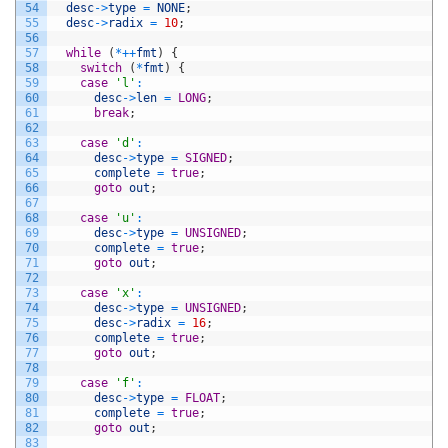
54
desc
->
type
=
NONE
;
55
desc
->
radix
=
10
;
56
57
while
(
*
++
fmt
)
{
58
switch
(
*
fmt
)
{
59
case
'l'
:
60
desc
->
len
=
LONG
;
61
break
;
62
63
case
'd'
:
64
desc
->
type
=
SIGNED
;
65
complete
=
true
;
66
goto
out
;
67
68
case
'u'
:
69
desc
->
type
=
UNSIGNED
;
70
complete
=
true
;
71
goto
out
;
72
73
case
'x'
:
74
desc
->
type
=
UNSIGNED
;
75
desc
->
radix
=
16
;
76
complete
=
true
;
77
goto
out
;
78
79
case
'f'
:
80
desc
->
type
=
FLOAT
;
81
complete
=
true
;
82
goto
out
;
83