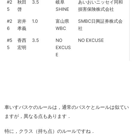
#2
秋田
3.5
岐阜
あいおいニッセイ同和
5
啓
SHINE
損害保険株式会社
#2
岩井
1.0
富山県
SMBC日興証券株式会
6
孝義
WBC
社
#5
香西
3.5
NO
NO EXCUSE
5
宏明
EXCUS
E
車いすバスケのルールは，通常のバスケとルールは似てい
ますが，異なる点もあります．
特に，クラス（持ち点）のルールですね．