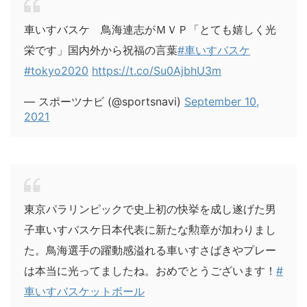
車いすバスケ 鳥海連志がＭＶＰ「とても嬉しく光
栄です」国内外から祝福の言葉
#車いすバスケ
#tokyo2020
https://t.co/Su0AjbhU3m
— スポーツナビ (@sportsnavi)
September 10,
2021
東京パラリンピックで史上初の快挙を成し遂げた男
子車いすバスケ日本代表に新たな勲章が加わりまし
た。鳥海選手の躍動感溢れる車いすさばきやプレー
は本当に光ってましたね。おめでとうございます！
#
車いすバスケットボール