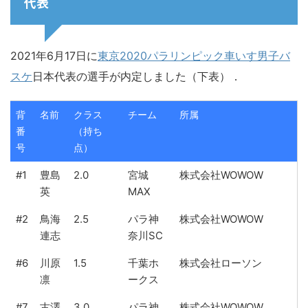
代表
2021年6月17日に
東京2020パラリンピック車いす男子バ
スケ
日本代表の選手が内定しました（下表）．
背
名前
クラス
チーム
所属
番
（持ち
号
点）
#1
豊島
2.0
宮城
株式会社WOWOW
英
MAX
#2
鳥海
2.5
パラ神
株式会社WOWOW
連志
奈川SC
#6
川原
1.5
千葉ホ
株式会社ローソン
凛
ークス
#7
古澤
3.0
パラ神
株式会社WOWOW