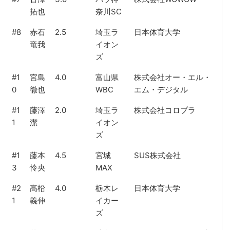
拓也
奈川SC
#8
赤石
2.5
埼玉ラ
日本体育大学
竜我
イオン
ズ
#1
宮島
4.0
富山県
株式会社オー・エル・
0
徹也
WBC
エム・デジタル
#1
藤澤
2.0
埼玉ラ
株式会社コロプラ
1
潔
イオン
ズ
#1
藤本
4.5
宮城
SUS株式会社
3
怜央
MAX
#2
髙柗
4.0
栃木レ
日本体育大学
1
義伸
イカー
ズ