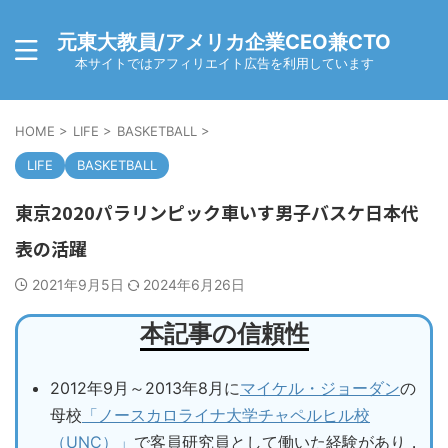
元東大教員/アメリカ企業CEO兼CTO
本サイトではアフィリエイト広告を利用しています
HOME
>
LIFE
>
BASKETBALL
>
LIFE
BASKETBALL
東京2020パラリンピック車いす男子バスケ日本代
表の活躍
2021年9月5日
2024年6月26日
本記事の信頼性
2012年9月～2013年8月に
マイケル・ジョーダン
の
母校
「ノースカロライナ大学チャペルヒル校
（UNC）」
で客員研究員として働いた経験があり，