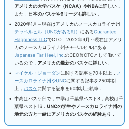
アメリカの大学バスケ（NCAA）やNBAに詳しい．
また，
日本のバスケやBリーグも詳しい．
2020年1月～現在はアメリカのノースカロライナ州
チャペルヒル（UNCがある町）
にある
Guarantee
Happiness LLC
でCTO，2022年6月～現在はアメリ
カのノースカロライナ州チャペルヒルにある
Japanese Tar Heel, Inc.
のCEO兼CTOとして働いて
いるので，
アメリカの最新のバスケに詳しい
．
マイケル・ジョーダン
に関する記事を70本以上，
ノ
ースカロライナ州やUNC
に関する記事を250本以
上，
バスケ
に関する記事を60本以上執筆．
中高はバスケ部で，中学は千葉県ベスト8，高校は千
葉県ベスト16．
UNCの学生やノースカロライナ州の
地元の方と一緒にアメリカのバスケの経験あり
．