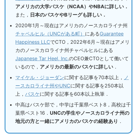
アメリカの大学バスケ（NCAA）やNBAに詳しい．
また，
日本のバスケやBリーグも詳しい．
2020年1月～現在はアメリカのノースカロライナ州
チャペルヒル（UNCがある町）
にある
Guarantee
Happiness LLC
でCTO，2022年6月～現在はアメリ
カのノースカロライナ州チャペルヒルにある
Japanese Tar Heel, Inc.
のCEO兼CTOとして働いて
いるので，
アメリカの最新のバスケに詳しい
．
マイケル・ジョーダン
に関する記事を70本以上，
ノ
ースカロライナ州やUNC
に関する記事を250本以
上，
バスケ
に関する記事を60本以上執筆．
中高はバスケ部で，中学は千葉県ベスト8，高校は千
葉県ベスト16．
UNCの学生やノースカロライナ州の
地元の方と一緒にアメリカのバスケの経験あり
．