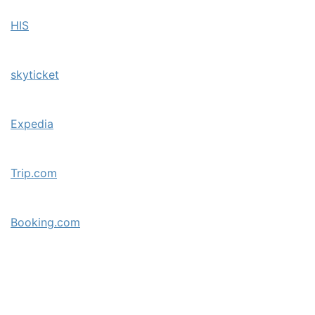
HIS
skyticket
Expedia
Trip.com
Booking.com