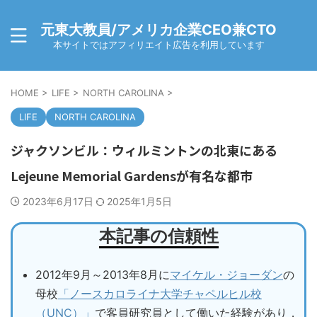
元東大教員/アメリカ企業CEO兼CTO
本サイトではアフィリエイト広告を利用しています
HOME
>
LIFE
>
NORTH CAROLINA
>
LIFE
NORTH CAROLINA
ジャクソンビル：ウィルミントンの北東にある
Lejeune Memorial Gardensが有名な都市
2023年6月17日
2025年1月5日
本記事の信頼性
2012年9月～2013年8月に
マイケル・ジョーダン
の
母校
「ノースカロライナ大学チャペルヒル校
（UNC）」
で客員研究員として働いた経験があり，