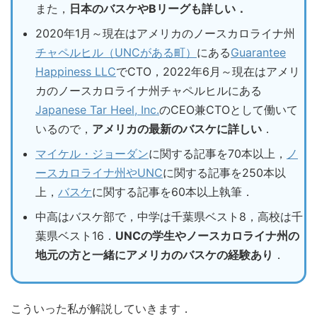
また，
日本のバスケやBリーグも詳しい．
2020年1月～現在はアメリカのノースカロライナ州
チャペルヒル（UNCがある町）
にある
Guarantee
Happiness LLC
でCTO，2022年6月～現在はアメリ
カのノースカロライナ州チャペルヒルにある
Japanese Tar Heel, Inc.
のCEO兼CTOとして働いて
いるので，
アメリカの最新のバスケに詳しい
．
マイケル・ジョーダン
に関する記事を70本以上，
ノ
ースカロライナ州やUNC
に関する記事を250本以
上，
バスケ
に関する記事を60本以上執筆．
中高はバスケ部で，中学は千葉県ベスト8，高校は千
葉県ベスト16．
UNCの学生やノースカロライナ州の
地元の方と一緒にアメリカのバスケの経験あり
．
こういった私が解説していきます．