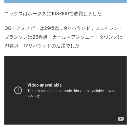
ニックスはホークスに108-109で敗戦しました．
OG・アヌノビーは29得点，9リバウンド，ジェイレン・
ブランソンは26得点，カール＝アンソニー・タウンズは
21得点，17リバウンドの活躍でした．