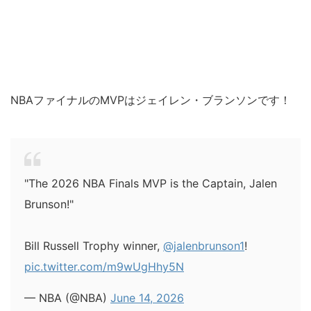
NBAファイナルのMVPはジェイレン・ブランソンです！
"The 2026 NBA Finals MVP is the Captain, Jalen
Brunson!"
Bill Russell Trophy winner,
@jalenbrunson1
!
pic.twitter.com/m9wUgHhy5N
— NBA (@NBA)
June 14, 2026