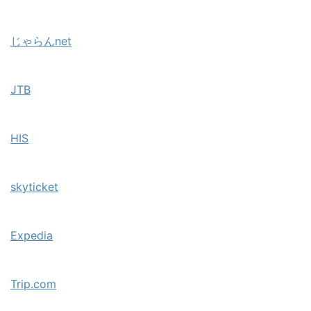
じゃらんnet
JTB
HIS
skyticket
Expedia
Trip.com