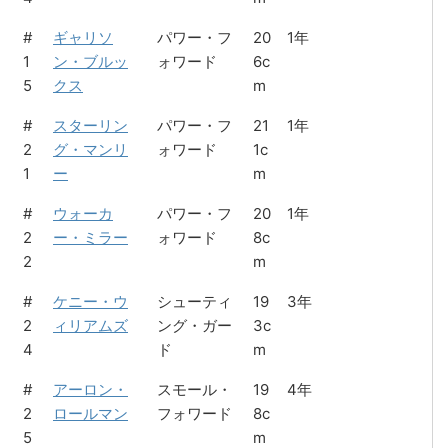
#
ギャリソ
パワー・フ
20
1年
1
ン・ブルッ
ォワード
6c
5
クス
m
#
スターリン
パワー・フ
21
1年
2
グ・マンリ
ォワード
1c
1
ー
m
#
ウォーカ
パワー・フ
20
1年
2
ー・ミラー
ォワード
8c
2
m
#
ケニー・ウ
シューティ
19
3年
2
ィリアムズ
ング・ガー
3c
4
ド
m
#
アーロン・
スモール・
19
4年
2
ロールマン
フォワード
8c
5
m