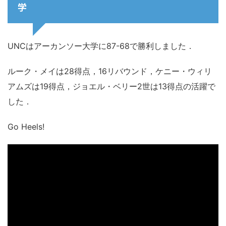
学
UNCはアーカンソー大学に87-68で勝利しました．
ルーク・メイは28得点，16リバウンド，ケニー・ウィリ
アムズは19得点，ジョエル・ベリー2世は13得点の活躍で
した．
Go Heels!