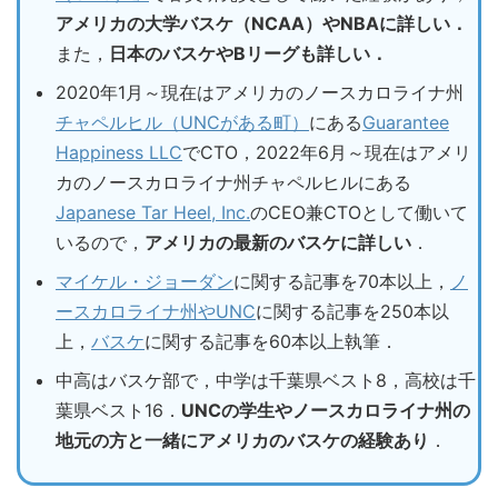
アメリカの大学バスケ（NCAA）やNBAに詳しい．
また，
日本のバスケやBリーグも詳しい．
2020年1月～現在はアメリカのノースカロライナ州
チャペルヒル（UNCがある町）
にある
Guarantee
Happiness LLC
でCTO，2022年6月～現在はアメリ
カのノースカロライナ州チャペルヒルにある
Japanese Tar Heel, Inc.
のCEO兼CTOとして働いて
いるので，
アメリカの最新のバスケに詳しい
．
マイケル・ジョーダン
に関する記事を70本以上，
ノ
ースカロライナ州やUNC
に関する記事を250本以
上，
バスケ
に関する記事を60本以上執筆．
中高はバスケ部で，中学は千葉県ベスト8，高校は千
葉県ベスト16．
UNCの学生やノースカロライナ州の
地元の方と一緒にアメリカのバスケの経験あり
．