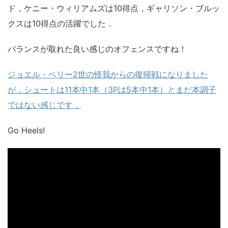
ド，ケニー・ウィリアムズは10得点，ギャリソン・ブルッ
クスは10得点の活躍でした．
バランスが取れた良い感じのオフェンスですね！
ジョエル・ベリー2世の怪我からの復帰戦になりました
が，シュートは11本中1本（3Pは5本中1本）とまだ本調子
ではない感じです．
Go Heels!