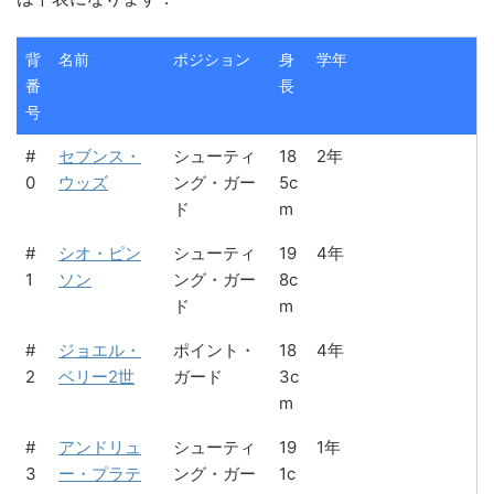
背
名前
ポジション
身
学年
番
長
号
#
セブンス・
シューティ
18
2年
0
ウッズ
ング・ガー
5c
ド
m
#
シオ・ピン
シューティ
19
4年
1
ソン
ング・ガー
8c
ド
m
#
ジョエル・
ポイント・
18
4年
2
ベリー2世
ガード
3c
m
#
アンドリュ
シューティ
19
1年
3
ー・プラテ
ング・ガー
1c