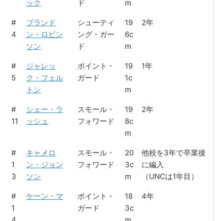
ック
ド
m
#
ブランド
シューティ
19
2年
4
ン・ロビン
ング・ガー
6c
ソン
ド
m
#
ジャレッ
ポイント・
19
1年
5
ク・フェル
ガード
1c
トン
m
#
シェー・ラ
スモール・
19
2年
11
ッシュ
フォワード
8c
m
#
キャメロ
スモール・
20
他校を3年で卒業後
1
ン・ジョン
フォワード
3c
に編入
3
ソン
m
（UNCは1年目）
#
ケーン・マ
ポイント・
18
4年
1
ガード
3c
4
m