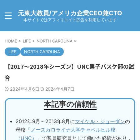
元東大教員/アメリカ企業CEO兼CTO
本サイトではアフィリエイト広告を利用しています
HOME
>
LIFE
>
NORTH CAROLINA
>
LIFE
NORTH CAROLINA
【2017～2018年シーズン】UNC男子バスケ部の試
合
2024年4月6日
2024年4月7日
本記事の信頼性
2012年9月～2013年8月に
マイケル・ジョーダン
の
母校
「ノースカロライナ大学チャペルヒル校
（UNC）」
で客員研究員として働いた経験があり，