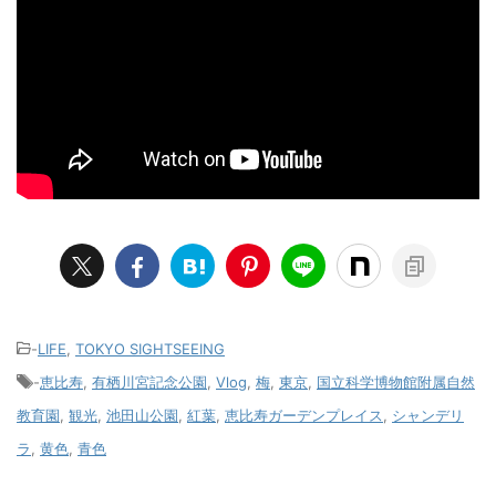
-
LIFE
,
TOKYO SIGHTSEEING
-
恵比寿
,
有栖川宮記念公園
,
Vlog
,
梅
,
東京
,
国立科学博物館附属自然
教育園
,
観光
,
池田山公園
,
紅葉
,
恵比寿ガーデンプレイス
,
シャンデリ
ラ
,
黄色
,
青色