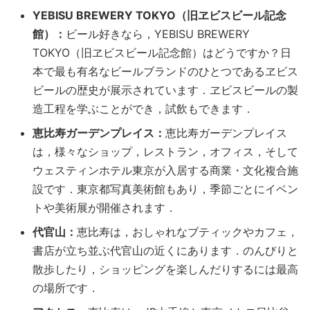
YEBISU BREWERY TOKYO（旧ヱビスビール記念
館）：
ビール好きなら，YEBISU BREWERY
TOKYO（旧ヱビスビール記念館）はどうですか？日
本で最も有名なビールブランドのひとつであるヱビス
ビールの歴史が展示されています．ヱビスビールの製
造工程を学ぶことができ，試飲もできます．
恵比寿ガーデンプレイス：
恵比寿ガーデンプレイス
は，様々なショップ，レストラン，オフィス，そして
ウェスティンホテル東京が入居する商業・文化複合施
設です．東京都写真美術館もあり，季節ごとにイベン
トや美術展が開催されます．
代官山：
恵比寿は，おしゃれなブティックやカフェ，
書店が立ち並ぶ代官山の近くにあります．のんびりと
散歩したり，ショッピングを楽しんだりするには最高
の場所です．