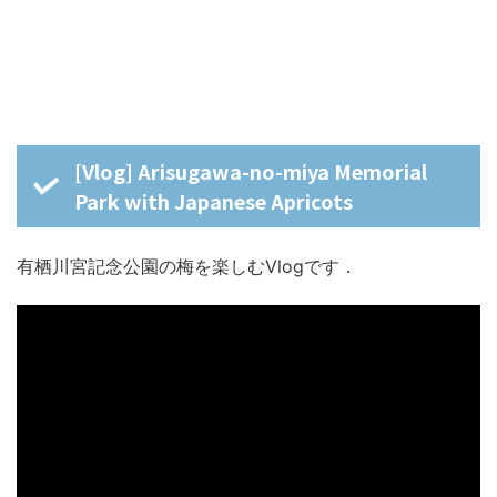
[Vlog] Arisugawa-no-miya Memorial
Park with Japanese Apricots
有栖川宮記念公園の梅を楽しむVlogです．