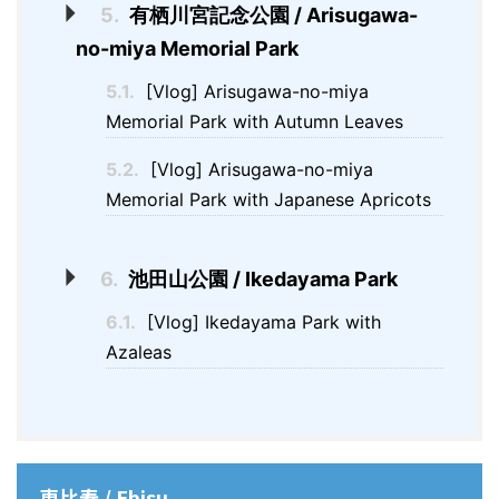
5.
有栖川宮記念公園 / Arisugawa-
no-miya Memorial Park
5.1.
[Vlog] Arisugawa-no-miya
Memorial Park with Autumn Leaves
5.2.
[Vlog] Arisugawa-no-miya
Memorial Park with Japanese Apricots
6.
池田山公園 / Ikedayama Park
6.1.
[Vlog] Ikedayama Park with
Azaleas
恵比寿 / Ebisu