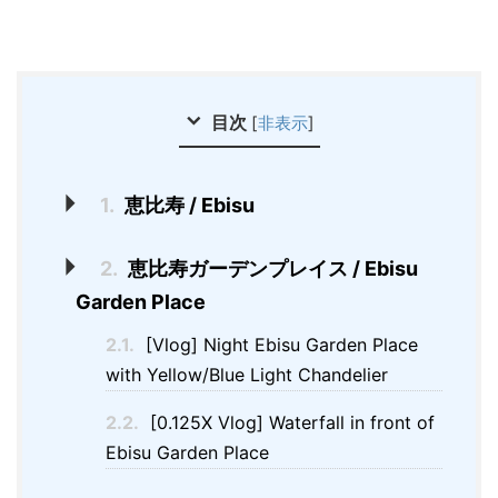
目次
[
非表示
]
1.
恵比寿 / Ebisu
2.
恵比寿ガーデンプレイス / Ebisu
Garden Place
2.1.
[Vlog] Night Ebisu Garden Place
with Yellow/Blue Light Chandelier
2.2.
[0.125X Vlog] Waterfall in front of
Ebisu Garden Place