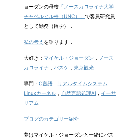
ョーダンの母校
「ノースカロライナ大学
チャペルヒル校（UNC）」
で客員研究員
として勤務（留学）．
私の考え
を語ります．
大好き：
マイケル・ジョーダン
，
ノース
カロライナ
，
バスケ
，
東京観光
専門：
C言語
，
リアルタイムシステム
，
Linuxカーネル
，
自然言語処理AI
，
イーサ
リアム
ブログのカテゴリー紹介
夢はマイケル・ジョーダンと一緒にバス