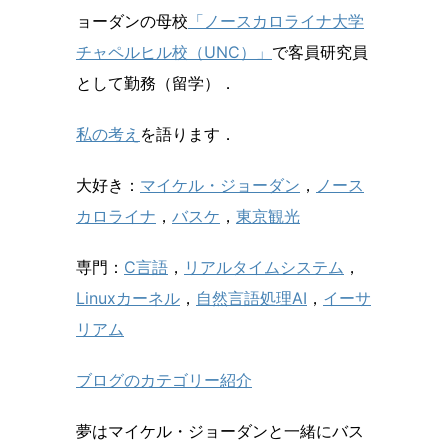
ョーダンの母校
「ノースカロライナ大学
チャペルヒル校（UNC）」
で客員研究員
として勤務（留学）．
私の考え
を語ります．
大好き：
マイケル・ジョーダン
，
ノース
カロライナ
，
バスケ
，
東京観光
専門：
C言語
，
リアルタイムシステム
，
Linuxカーネル
，
自然言語処理AI
，
イーサ
リアム
ブログのカテゴリー紹介
夢はマイケル・ジョーダンと一緒にバス