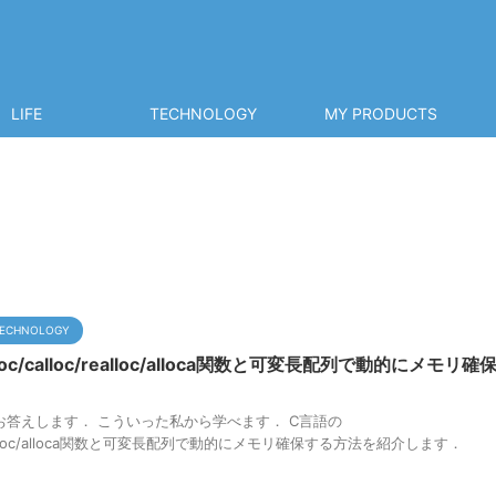
LIFE
TECHNOLOGY
MY PRODUCTS
ECHNOLOGY
oc/calloc/realloc/alloca関数と可変長配列で動的にメモリ確
お答えします． こういった私から学べます． C言語の
oc/realloc/alloca関数と可変長配列で動的にメモリ確保する方法を紹介します．