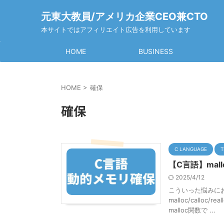
元東大教員/アメリカ企業CEO兼CTO
本サイトではアフィリエイト広告を利用しています
HOME
BUSINESS
HOME
>
確保
確保
C LANGUAGE
T
【C言語】mall
2025/4/12
こういった悩みに
malloc/call
malloc関数で ...