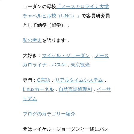
ョーダンの母校
「ノースカロライナ大学
チャペルヒル校（UNC）」
で客員研究員
として勤務（留学）．
私の考え
を語ります．
大好き：
マイケル・ジョーダン
，
ノース
カロライナ
，
バスケ
，
東京観光
専門：
C言語
，
リアルタイムシステム
，
Linuxカーネル
，
自然言語処理AI
，
イーサ
リアム
ブログのカテゴリー紹介
夢はマイケル・ジョーダンと一緒にバス