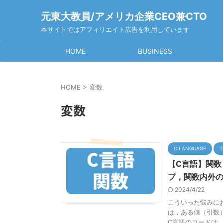
元東大教員/アメリカ企業CEO兼CTO
本サイトではアフィリエイト広告を利用しています
HOME
BUSINESS
HOME
>
変数
変数
C LANGUAGE
T
【C言語】関
プ，関数内外
2024/4/22
こういった悩みに
は，ある値（引数
C言語のコードは，多