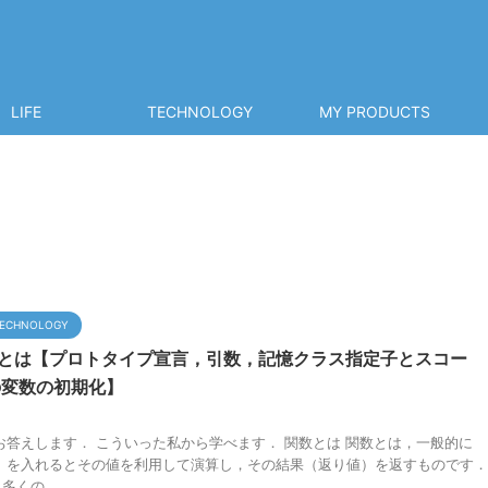
LIFE
TECHNOLOGY
MY PRODUCTS
ECHNOLOGY
数とは【プロトタイプ宣言，引数，記憶クラス指定子とスコー
の変数の初期化】
お答えします． こういった私から学べます． 関数とは 関数とは，一般的に
）を入れるとその値を利用して演算し，その結果（返り値）を返すものです．
くの ...