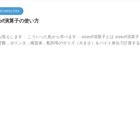
ECHNOLOGY
eof演算子の使い方
えします． こういった私から学べます． sizeof演算子とは sizeof演算子
変数，ポインタ，構造体，配列等のサイズ（大きさ）をバイト単位で計算する