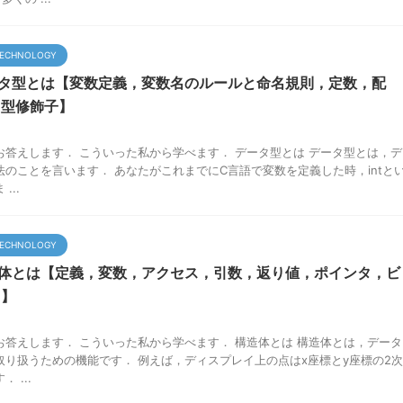
ECHNOLOGY
ータ型とは【変数定義，変数名のルールと命名規則，定数，配
，型修飾子】
お答えします． こういった私から学べます． データ型とは データ型とは，デ
のことを言います． あなたがこれまでにC言語で変数を定義した時，intと
...
ECHNOLOGY
造体とは【定義，変数，アクセス，引数，返り値，ポインタ，ビ
ド】
お答えします． こういった私から学べます． 構造体とは 構造体とは，データ
取り扱うための機能です． 例えば，ディスプレイ上の点はx座標とy座標の2次
 ...