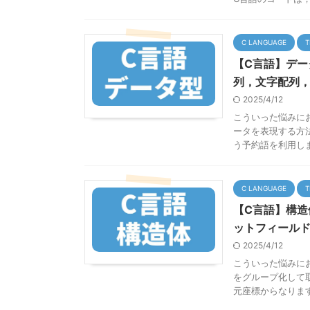
C LANGUAGE
T
【C言語】デ
列，文字配列
2025/4/12
こういった悩みに
ータを表現する方法
う予約語を利用しま 
C LANGUAGE
T
【C言語】構
ットフィール
2025/4/12
こういった悩みに
をグループ化して
元座標からなります．