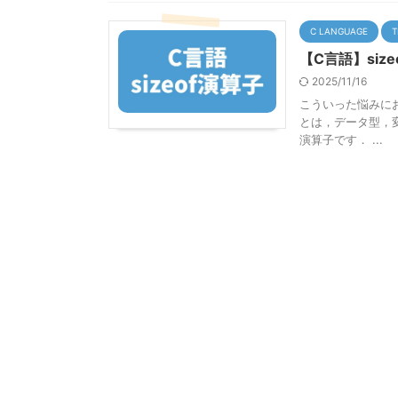
C LANGUAGE
T
【C言語】siz
2025/11/16
こういった悩みにお答
とは，データ型，
演算子です． ...