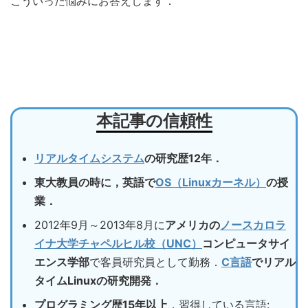
こういった悩みにお答えします．
本記事の信頼性
リアルタイムシステム
の研究歴12年．
東大教員の時に，英語で
OS（Linuxカーネル）
の授
業．
2012年9月～2013年8月に
アメリカの
ノースカロラ
イナ大学チャペルヒル校（UNC）
コンピュータサイ
エンス学部
で客員研究員として勤務．
C言語
でリアル
タイムLinuxの研究開発．
プログラミング歴15年以上
，習得している言語: