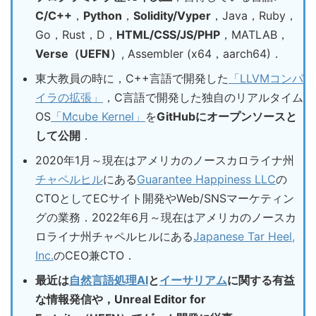
C/C++
，
Python
，
Solidity/Vyper
，Java，Ruby，
Go，Rust，D，
HTML/CSS/JS/PHP
，MATLAB，
Verse（UEFN）
, Assembler (x64，aarch64)．
東大教員の時に，C++言語で開発した
「LLVMコンパ
イラの拡張」
，C言語で開発した独自のリアルタイム
OS
「Mcube Kernel」
を
GitHubにオープンソースと
して公開
．
2020年1月～現在はアメリカのノースカロライナ州
チャペルヒル
にある
Guarantee Happiness LLC
の
CTOとしてECサイト開発やWeb/SNSマーケティン
グの業務．2022年6月～現在はアメリカのノースカ
ロライナ州チャペルヒルにある
Japanese Tar Heel,
Inc.
のCEO兼CTO．
最近は
自然言語処理AI
と
イーサリアム
に関する有益
な情報発信や，Unreal Editor for