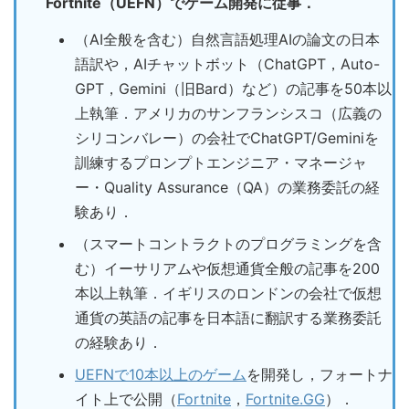
Fortnite（UEFN）でゲーム開発に従事．
（AI全般を含む）自然言語処理AIの論文の日本
語訳や，AIチャットボット（ChatGPT，Auto-
GPT，Gemini（旧Bard）など）の記事を50本以
上執筆．アメリカのサンフランシスコ（広義の
シリコンバレー）の会社でChatGPT/Geminiを
訓練するプロンプトエンジニア・マネージャ
ー・Quality Assurance（QA）の業務委託の経
験あり．
（スマートコントラクトのプログラミングを含
む）イーサリアムや仮想通貨全般の記事を200
本以上執筆．イギリスのロンドンの会社で仮想
通貨の英語の記事を日本語に翻訳する業務委託
の経験あり．
UEFNで10本以上のゲーム
を開発し，フォートナ
イト上で公開（
Fortnite
，
Fortnite.GG
）．